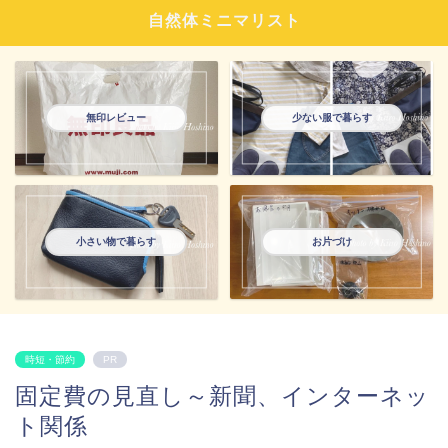
自然体ミニマリスト
無印レビュー
少ない服で暮らす
小さい物で暮らす
お片づけ
時短・節約
PR
固定費の見直し～新聞、インターネッ
ト関係