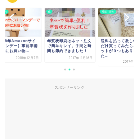
・節約
住
時短・節約
018年Amazonサイ
年賀状印刷はネット注文
送料を払って欲しい
ーマンデー】事前準備
で簡単キレイ。手間と時
だけ買ってみたら、
得にお買い物...
間も節約できました！
ットが３つもありま
た...
2018年12月7日
2017年11月16日
2017年7
スポンサーリンク