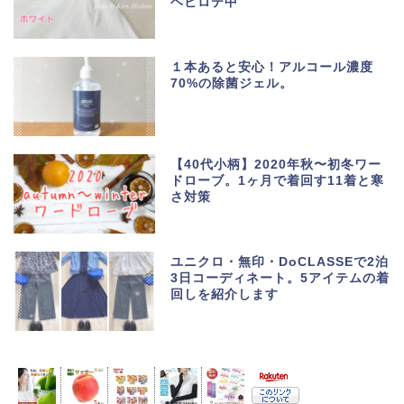
ヘビロテ中
１本あると安心！アルコール濃度
70%の除菌ジェル。
【40代小柄】2020年秋〜初冬ワー
ドローブ。1ヶ月で着回す11着と寒
さ対策
ユニクロ・無印・DoCLASSEで2泊
3日コーディネート。5アイテムの着
回しを紹介します