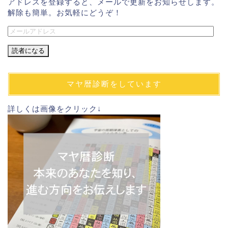
アドレスを登録すると、メールで更新をお知らせします。
解除も簡単。お気軽にどうぞ！
メ
ー
ル
ア
ド
マヤ暦診断をしています
レ
ス
詳しくは画像をクリック↓