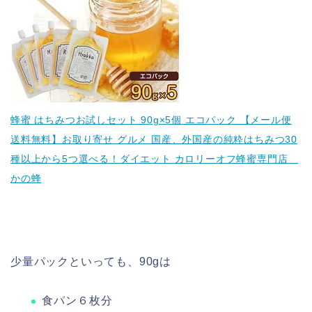
蜂蜜 はちみつお試しセット 90g×5個 エコパック 【メール便
送料無料】お取り寄せ グルメ 国産、外国産の純粋はちみつ30
種以上から5つ選べる！ダイエット カロリーオフ蜂蜜専門店
かの蜂
少量パックといっても、90gは
食パン６枚分