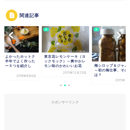
関連記事
食
食
ってよかったホットク
東京花レモンケーキ（ヨ
ク！半年でよく作った
ックモック）～爽やかレ
梅シロップ＆ジャム
ニュー５つを紹介し
モン味のかわいいお花
～初の梅仕事、その
.
2015年12月23日
は？
2018年8月6日
2015年7
スポンサーリンク