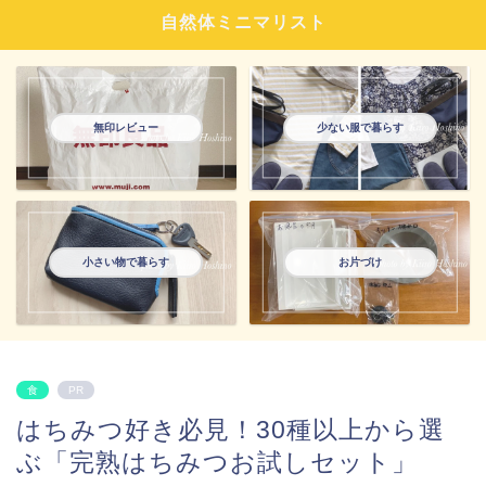
自然体ミニマリスト
無印レビュー
少ない服で暮らす
小さい物で暮らす
お片づけ
食
PR
はちみつ好き必見！30種以上から選
ぶ「完熟はちみつお試しセット」