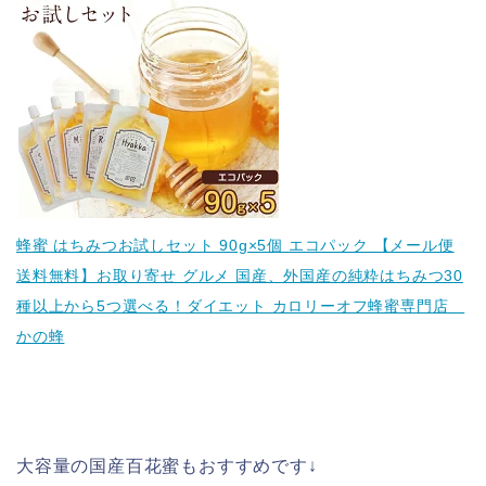
蜂蜜 はちみつお試しセット 90g×5個 エコパック 【メール便
送料無料】お取り寄せ グルメ 国産、外国産の純粋はちみつ30
種以上から5つ選べる！ダイエット カロリーオフ蜂蜜専門店
かの蜂
大容量の国産百花蜜もおすすめです↓