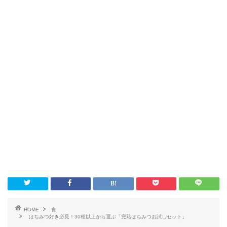
HOME
食
はちみつ好き必見！30種以上から選ぶ「完熟はちみつお試しセット」