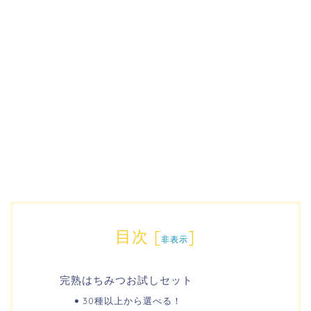
目次
[
]
非表示
完熟はちみつお試しセット
30種以上から選べる！