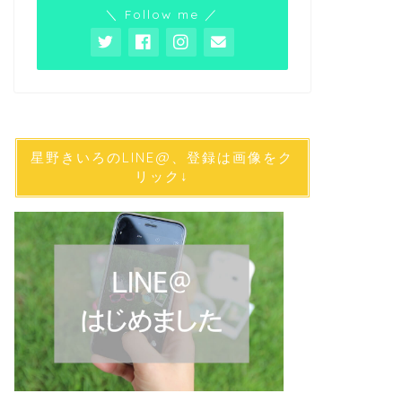
＼ Follow me ／
星野きいろのLINE@、登録は画像をク
リック↓