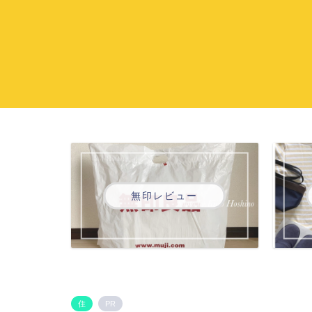
無印レビュー
住
PR