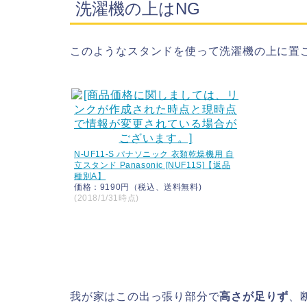
洗濯機の上はNG
このようなスタンドを使って洗濯機の上に置こ
N-UF11-S パナソニック 衣類乾燥機用 自
立スタンド Panasonic [NUF11S]【返品
種別A】
価格：9190円（税込、送料無料)
(2018/1/31時点)
我が家はこの出っ張り部分で
高さが足りず
、