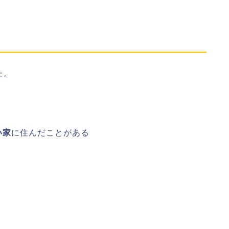
た。
い家
に住んだことがある