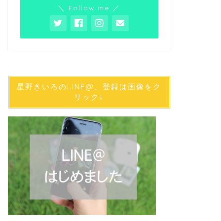
＼ Follow me ／
星野きいろのLINE@、登録は画像をク
リック↓