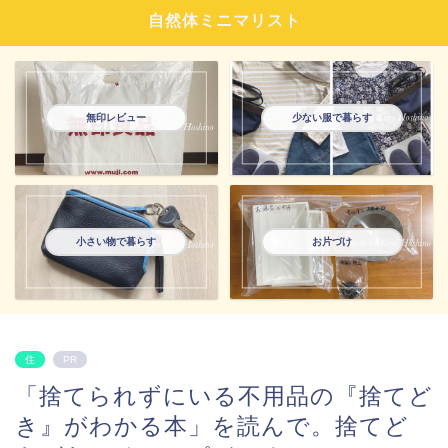
自然体ミニマリスト
無印レビュー
少ない服で暮らす
小さい物で暮らす
お片づけ
住
PR
「捨てられずにいる不用品の『捨てど
き』がわかる本」を読んで。捨てど