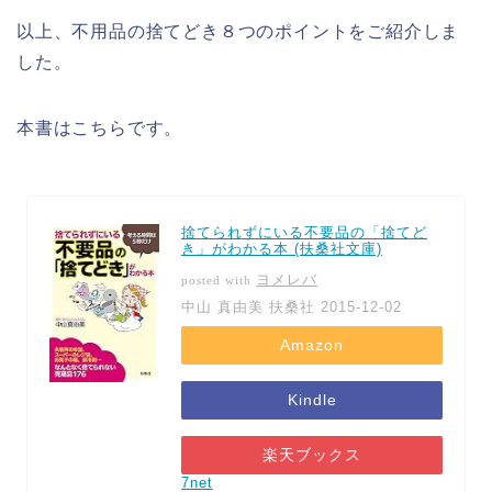
以上、不用品の捨てどき８つのポイントをご紹介しま
した。
本書はこちらです。
捨てられずにいる不要品の「捨てど
き」がわかる本 (扶桑社文庫)
ヨメレバ
posted with
中山 真由美 扶桑社 2015-12-02
Amazon
Kindle
楽天ブックス
7net