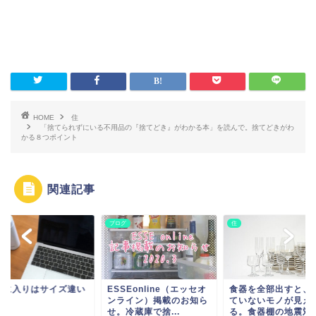
HOME
住
「捨てられずにいる不用品の『捨てどき』がわかる本」を読んで。捨てどきがわ
かる８つポイント
関連記事
ブログ
住
気に入りはサイズ違い
ESSEonline（エッセオ
食器を全部出すと、
。
ンライン）掲載のお知ら
ていないモノが見え
せ。冷蔵庫で捨...
る。食器棚の地震対