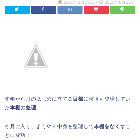
2018年1月30日
/
2019年6月12日
昨年から月のはじめに立てる
目標
に何度も登場してい
た
本棚の整理
。
今月に入り、ようやく中身を整理して
本棚をなくす
こ
とに成功！