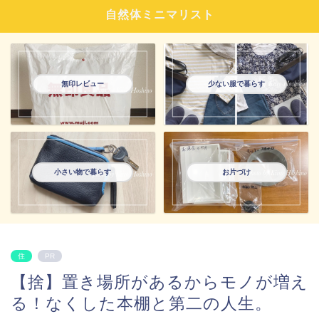
自然体ミニマリスト
無印レビュー
少ない服で暮らす
小さい物で暮らす
お片づけ
住
PR
【捨】置き場所があるからモノが増え
る！なくした本棚と第二の人生。