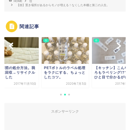
HOME
住
【捨】置き場所があるからモノが増える！なくした本棚と第二の人生。
関連記事
住
住
毛布団の処分方法。我
PETボトルのラベル処理
【キッチン】こんな
家は回収→リサイクル
をラクにする、ちょっと
ろもラベリング!?で
しました
したコツ。
ひと目で分かるがいち.
2017年11月10日
2020年7月3日
2017年5
スポンサーリンク