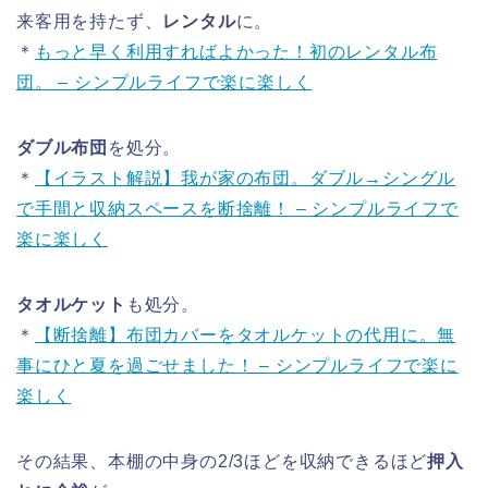
来客用を持たず、
レンタル
に。
＊
もっと早く利用すればよかった！初のレンタル布
団。 – シンプルライフで楽に楽しく
ダブル布団
を処分。
＊
【イラスト解説】我が家の布団。ダブル→シングル
で手間と収納スペースを断捨離！ – シンプルライフで
楽に楽しく
タオルケット
も処分。
＊
【断捨離】布団カバーをタオルケットの代用に。無
事にひと夏を過ごせました！ – シンプルライフで楽に
楽しく
その結果、本棚の中身の2/3ほどを収納できるほど
押入