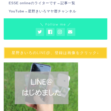
ESSE onlineのライターです→
記事一覧
YouTube→
星野きいろマヤ暦チャンネル
＼ Follow me ／
星野きいろのLINE@、登録は画像をクリック↓