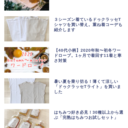
３シーズン着ているドゥクラッセT
シャツを買い替え。重ね着コーデも
紹介します
【40代小柄】2020年秋〜初冬ワー
ドローブ。1ヶ月で着回す11着と寒
さ対策
暑い夏を乗り切る！薄くて涼しい
「ドゥクラッセTライト」を買いま
した
はちみつ好き必見！30種以上から選
ぶ「完熟はちみつお試しセット」