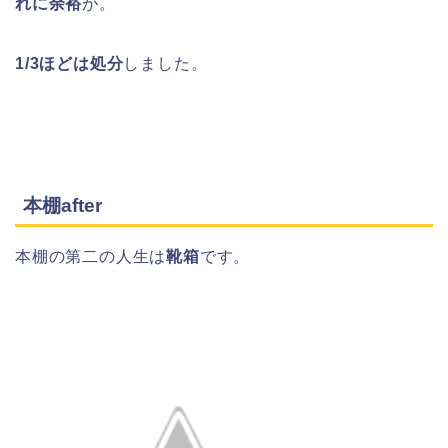
れに余裕
が。
1/3ほどは処分
しました。
本棚after
本棚の第二の人生は
靴箱
です。