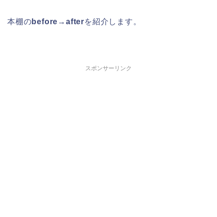
本棚の
before→after
を紹介します。
スポンサーリンク