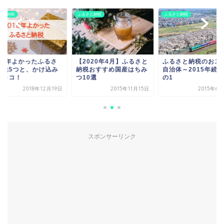
さと納税
ふるさと納税
ふるさと納税
018年よかったふるさ
【2020年4月】ふるさと
ふるさと納税のおス
納税5つと、かけ込み
納税おすすめ国産はちみ
自治体～2015年続
らココ！
つ10選
の1
2018年12月19日
2015年11月15日
2015年6
スポンサーリンク