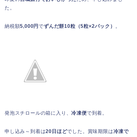
た。
納税額
5,000円
で
ずんだ餅10粒（5粒×2パック）
。
発泡スチロールの箱に入り、
冷凍便
で到着。
申し込み～到着は
20日ほど
でした。賞味期限は
冷凍で