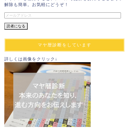
解除も簡単。お気軽にどうぞ！
メ
ー
ル
ア
ド
マヤ暦診断をしています
レ
ス
詳しくは画像をクリック↓