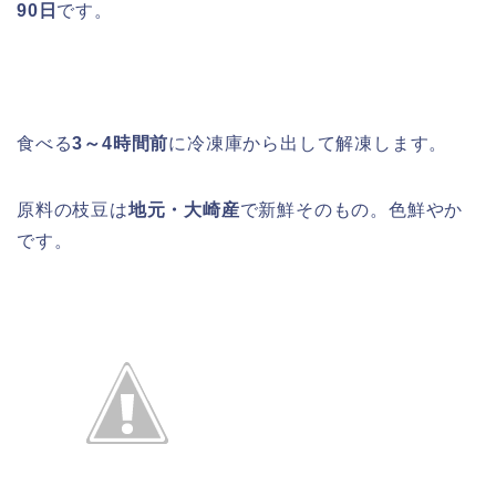
90日
です。
食べる
3～4時間前
に冷凍庫から出して解凍します。
原料の枝豆は
地元・大崎産
で新鮮そのもの。色鮮やか
です。