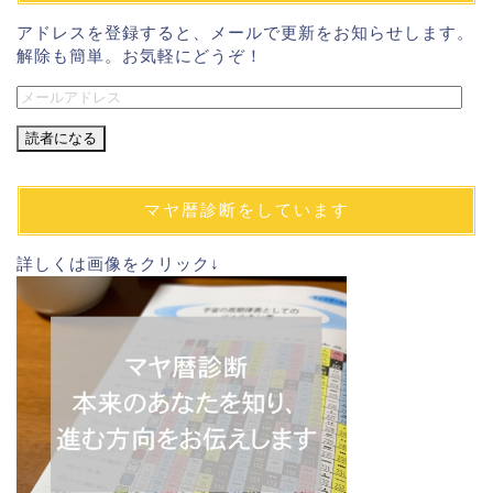
アドレスを登録すると、メールで更新をお知らせします。
解除も簡単。お気軽にどうぞ！
メ
ー
ル
ア
ド
マヤ暦診断をしています
レ
ス
詳しくは画像をクリック↓