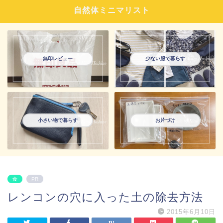
自然体ミニマリスト
無印レビュー
少ない服で暮らす
小さい物で暮らす
お片づけ
食
PR
レンコンの穴に入った土の除去方法
2015年6月10日