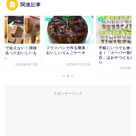
関連記事
食
食
ロナで会えない！姉妹
フライパンで作る簡単・
手軽にいつでも食べ
贈りあったおいしいも
おいしいりんごケーキ
る！「スーパー発芽
３つ。
豆」はおやつにもぴ
り
2020年8月17日
2015年12月25日
2020年9
スポンサーリンク