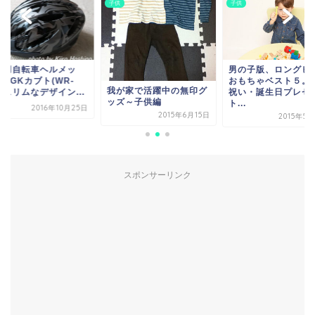
子供
子供
男の子版、ロングヒット
子供用自転車ヘルメ
おもちゃベスト５。出産
ト・OGKカブト(WR
が家で活躍中の無印グ
祝い・誕生日プレゼン
J)。スリムなデザイン.
ズ～子供編
ト...
2016年10
2015年6月15日
2015年5月26日
スポンサーリンク