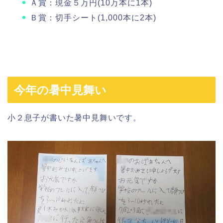
Ａ賞：現金５万円(10万本に1本)
Ｂ賞：切手シート(1,000本に2本)
今年の暑中見舞い
小２息子が書いた暑中見舞いです。