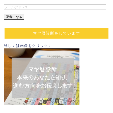
メ
ー
ル
ア
ド
マヤ暦診断をしています
レ
ス
詳しくは画像をクリック↓