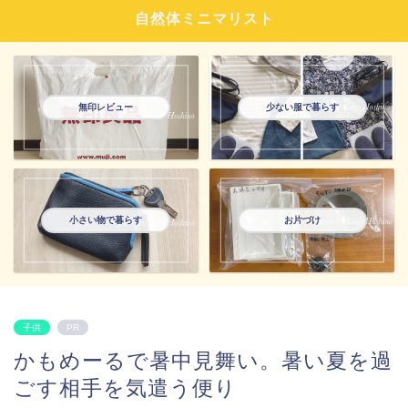
自然体ミニマリスト
無印レビュー
少ない服で暮らす
小さい物で暮らす
お片づけ
子供
PR
かもめーるで暑中見舞い。暑い夏を過
ごす相手を気遣う便り