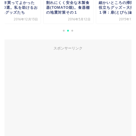
016年買ってよかった
割れにくく安全な木製食
細かいところの掃除
の10選。私を助けるお
器(TOMATO畑)。食器棚
役立ちグッズ～大掃
立ちグッズたち
の地震対策その１
１弾：扉(とびら)編
2016年12月13日
2016年5月12日
2015年12
スポンサーリンク