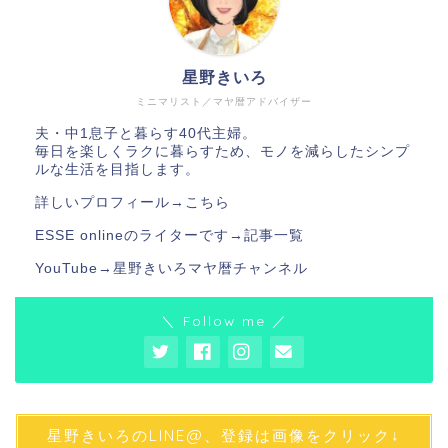
星野きいろ
ミニマリスト／マヤ暦アドバイザー
夫・中1息子と暮らす40代主婦。
毎日を楽しくラクに暮らすため、モノを減らしたシンプ
ルな生活を目指します。
詳しいプロフィール→
こちら
ESSE onlineのライターです→
記事一覧
YouTube→
星野きいろマヤ暦チャンネル
＼ Follow me ／
星野きいろのLINE@、登録は画像をクリック↓