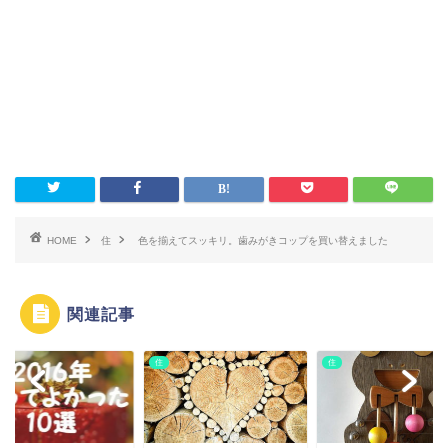
HOME
住
色を揃えてスッキリ。歯みがきコップを買い替えました
関連記事
住
住