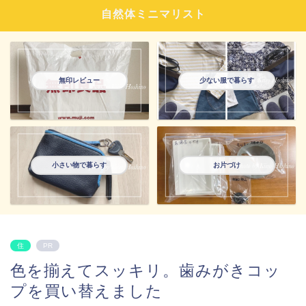
自然体ミニマリスト
無印レビュー
少ない服で暮らす
小さい物で暮らす
お片づけ
住
PR
色を揃えてスッキリ。歯みがきコッ
プを買い替えました