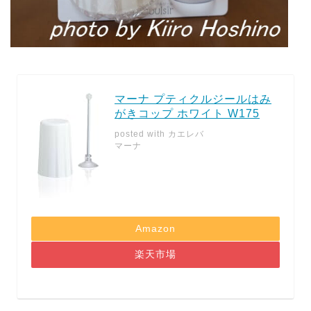
マーナ プティクルジールはみ
がきコップ ホワイト W175
posted with
カエレバ
マーナ
Amazon
楽天市場