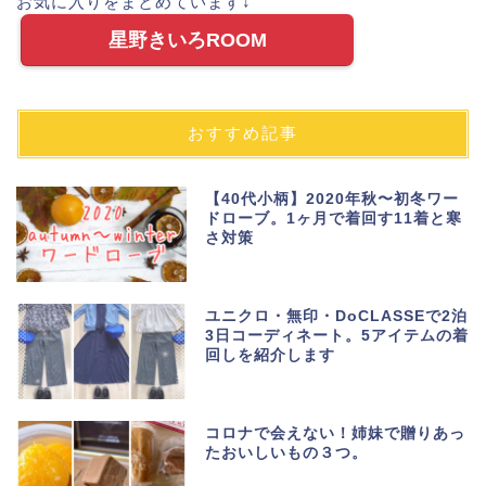
お気に入りをまとめています↓
星野きいろROOM
おすすめ記事
【40代小柄】2020年秋〜初冬ワー
ドローブ。1ヶ月で着回す11着と寒
さ対策
ユニクロ・無印・DoCLASSEで2泊
3日コーディネート。5アイテムの着
回しを紹介します
コロナで会えない！姉妹で贈りあっ
たおいしいもの３つ。