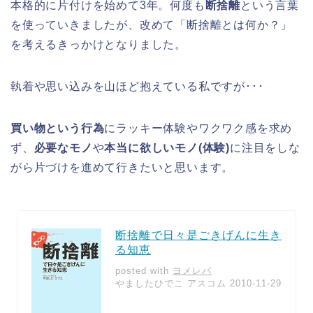
本格的に片付けを始めて3年。何度も
断捨離
という言葉
を使っていきましたが、改めて「断捨離とは何か？」
を考えるきっかけとなりました。
執着や思い込みを山ほど抱えている私ですが･･･
買い物という行為
にラッキー体験やワクワク感を求め
ず、
必要なモノ
や
本当に欲しいモノ(体験)
に注目をしな
がら片づけを進めて行きたいと思います。
断捨離で日々是ごきげんに生き
る知恵
posted with
ヨメレバ
やましたひでこ アスコム 2010-11-29