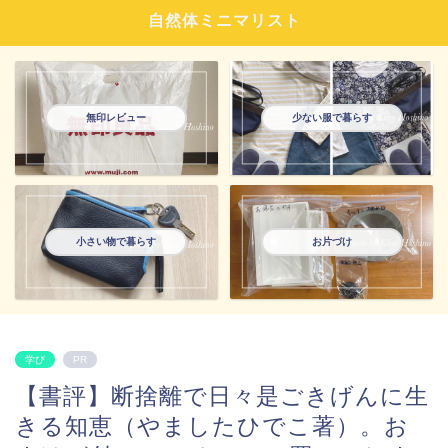
自然体ミニマリスト
無印レビュー
少ない服で暮らす
小さい物で暮らす
お片づけ
学び
PR
【書評】断捨離で日々是ごきげんに生
きる知恵（やましたひでこ著）。お