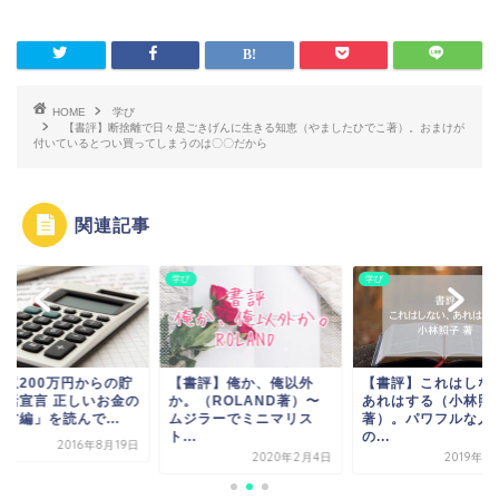
HOME
学び
【書評】断捨離で日々是ごきげんに生きる知恵（やましたひでこ著）。おまけが
付いているとつい買ってしまうのは〇〇だから
関連記事
学び
学び
年収200万円からの貯
【書評】俺か、俺以外
【書評】これはしな
生活宣言 正しいお金の
か。（ROLAND著）〜
あれはする（小林照
方編」を読んで...
ムジラーでミニマリス
著）。パワフルな人
ト...
の...
2016年8月19日
2020年2月4日
2019年1