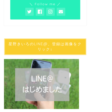
＼ Follow me ／
星野きいろのLINE@、登録は画像をク
リック↓