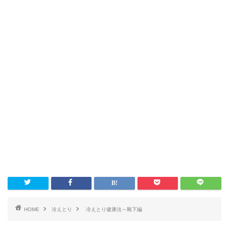
HOME
冷えとり
冷えとり健康法～靴下編