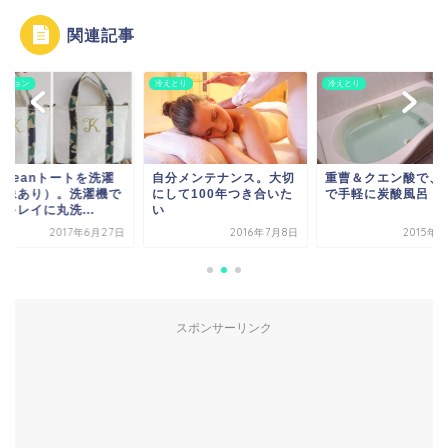
関連記事
とり
冷えとり
ファッション
分メンテナンス。大切
重曹＆クエン酸で、自宅
L.L.Beanトートを
して100年つき合いた
で手軽に炭酸風呂
（画像あり）。洗濯
簡単キレイに丸洗...
2016年7月8日
2015年8月9日
2017年6
スポンサーリンク