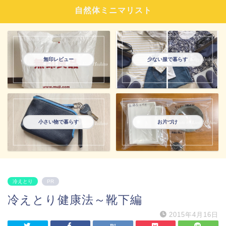
自然体ミニマリスト
無印レビュー
少ない服で暮らす
小さい物で暮らす
お片づけ
冷えとり
PR
冷えとり健康法～靴下編
2015年4月16日