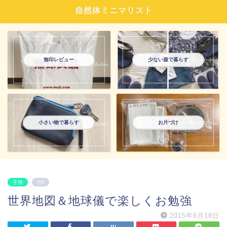
自然体ミニマリスト
無印レビュー
少ない服で暮らす
小さい物で暮らす
お片づけ
子供
PR
世界地図＆地球儀で楽しくお勉強
2015年6月18日