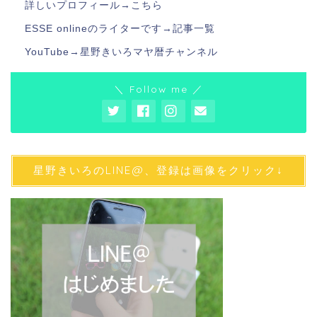
詳しいプロフィール→
こちら
ESSE onlineのライターです→
記事一覧
YouTube→
星野きいろマヤ暦チャンネル
＼ Follow me ／
星野きいろのLINE@、登録は画像をクリック↓