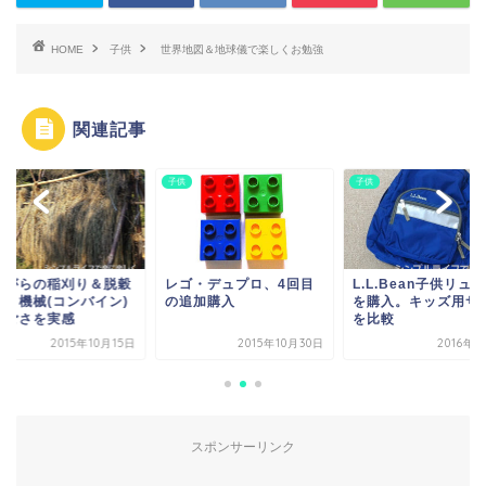
HOME
子供
世界地図＆地球儀で楽しくお勉強
関連記事
子供
子供
ながらの稲刈り＆脱穀
レゴ・デュプロ、4回目
L.L.Bean子供リュ
験～機械(コンバイン)
の追加購入
を購入。キッズ用サ
すごさを実感
を比較
2015年10月15日
2015年10月30日
2016年
スポンサーリンク