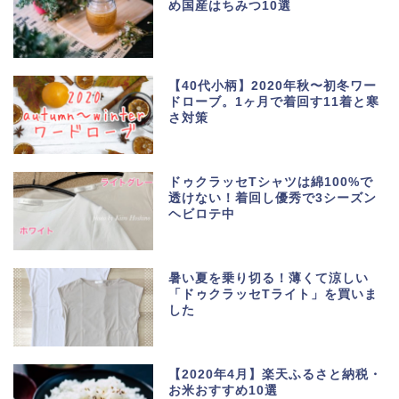
め国産はちみつ10選
【40代小柄】2020年秋〜初冬ワー
ドローブ。1ヶ月で着回す11着と寒
さ対策
ドゥクラッセTシャツは綿100%で
透けない！着回し優秀で3シーズン
ヘビロテ中
暑い夏を乗り切る！薄くて涼しい
「ドゥクラッセTライト」を買いま
した
【2020年4月】楽天ふるさと納税・
お米おすすめ10選