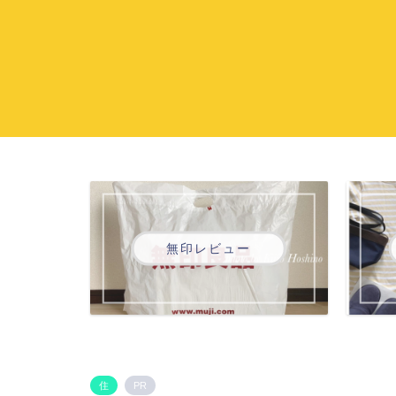
無印レビュー
住
PR