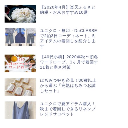
【2020年4月】楽天ふるさと
納税・お米おすすめ10選
ユニクロ・無印・DoCLASSE
で2泊3日コーディネート。5
アイテムの着回しを紹介しま
す
【40代小柄】2020年秋〜初冬
ワードローブ。1ヶ月で着回す
11着と寒さ対策
はちみつ好き必見！30種以上
から選ぶ「完熟はちみつお試
しセット」
ユニクロで夏アイテム購入！
秋まで着回しできるリネンブ
レンドサロペット