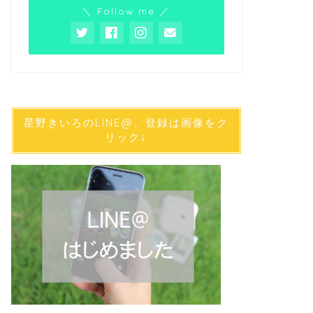
＼ Follow me ／
星野きいろのLINE@、登録は画像をク
リック↓