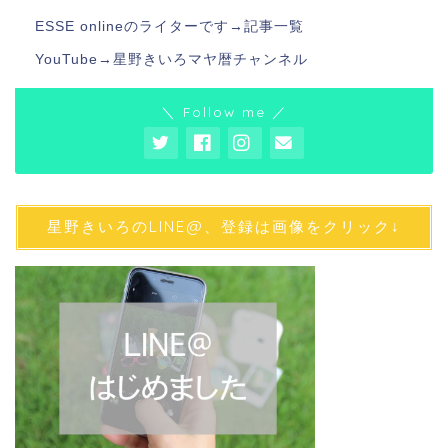
ESSE onlineのライターです→
記事一覧
YouTube→
星野きいろマヤ暦チャンネル
＼ Follow me ／
星野きいろのLINE@、登録は画像をクリック↓