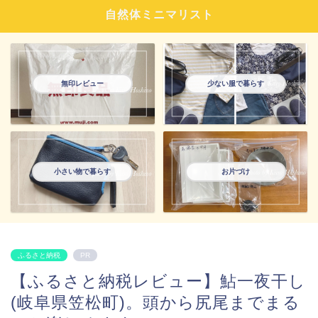
自然体ミニマリスト
無印レビュー
少ない服で暮らす
小さい物で暮らす
お片づけ
ふるさと納税
PR
【ふるさと納税レビュー】鮎一夜干し
(岐阜県笠松町)。頭から尻尾までまる