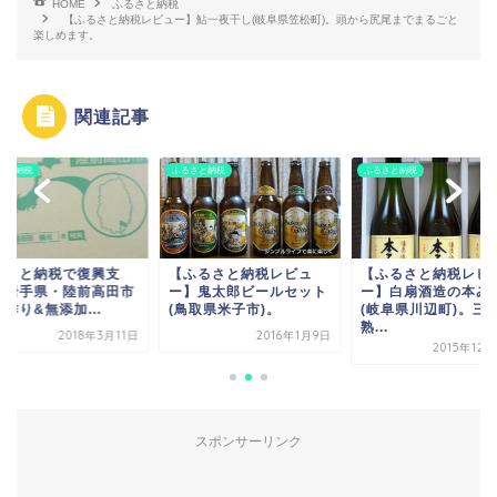
HOME
ふるさと納税
【ふるさと納税レビュー】鮎一夜干し(岐阜県笠松町)。頭から尻尾までまるごと
楽しめます。
関連記事
さと納税
ふるさと納税
ふるさと納税
るさと納税で復興支
【ふるさと納税レビュ
【ふるさと納税レビ
！岩手県・陸前高田市
ー】鬼太郎ビールセット
ー】白扇酒造の本み
作り&無添加...
(鳥取県米子市)。
(岐阜県川辺町)。三
熟...
2018年3月11日
2016年1月9日
2015年12
スポンサーリンク