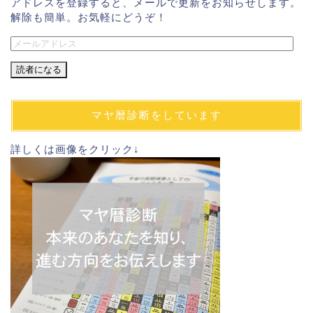
アドレスを登録すると、メールで更新をお知らせします。
解除も簡単。お気軽にどうぞ！
メ
ー
ル
ア
ド
マヤ暦診断をしています
レ
ス
詳しくは画像をクリック↓