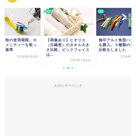
住
住
住
【画像あり】ヒオリエ
無印アルミ角型ハンガー
歯磨き粉の使用期
（日織恵）のタオル大き
を購入。３種類のサイズ
テルアメニティー
さ比較。ビックフェイス
比較をしました
ておく基準
...
2016年1月26日
2016
2015年7月6日
スポンサーリンク