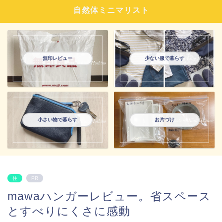
自然体ミニマリスト
無印レビュー
少ない服で暮らす
小さい物で暮らす
お片づけ
住
PR
mawaハンガーレビュー。省スペース
とすべりにくさに感動