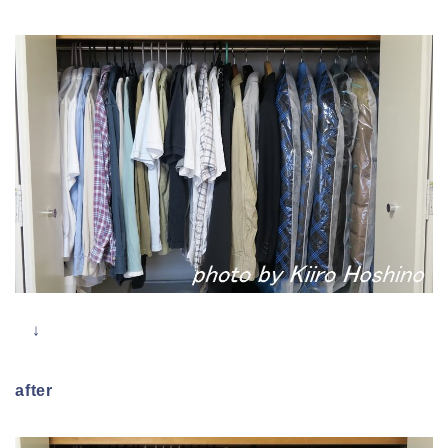
↓
after