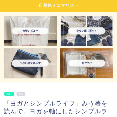
自然体ミニマリスト
無印レビュー
少ない服で暮らす
小さい物で暮らす
お片づけ
学び
PR
「ヨガとシンプルライフ」みう著を
読んで。ヨガを軸にしたシンプルラ