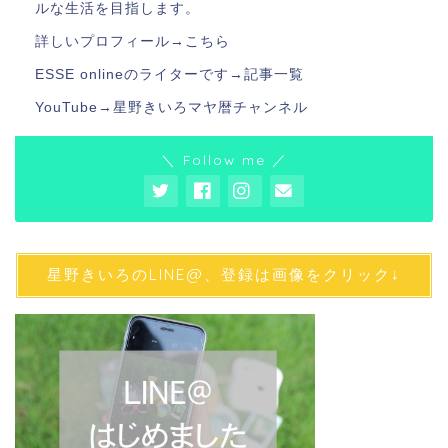
ルな生活を目指します。
詳しいプロフィール→
こちら
ESSE onlineのライターです→
記事一覧
YouTube→
星野きいろマヤ暦チャンネル
＼ Follow me ／
星野きいろのLINE@、登録は画像をクリック↓