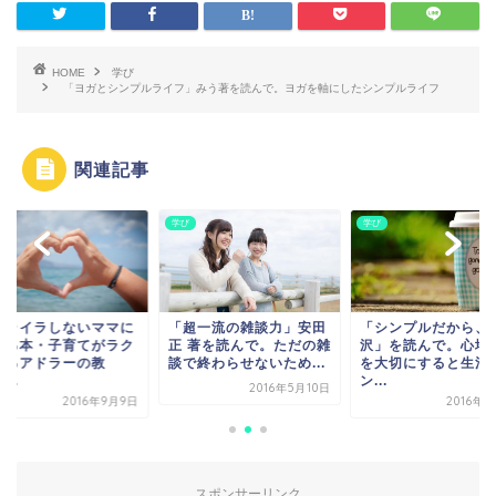
HOME
学び
「ヨガとシンプルライフ」みう著を読んで。ヨガを軸にしたシンプルライフ
関連記事
学び
学び
イライラしないママに
「超一流の雑談力」安田
「シンプルだから、
れる本・子育てがラク
正 著を読んで。ただの雑
沢」を読んで。心地
なるアドラーの教
談で終わらせないため...
を大切にすると生活
...
ン...
2016年5月10日
2016年9月9日
2016年
スポンサーリンク