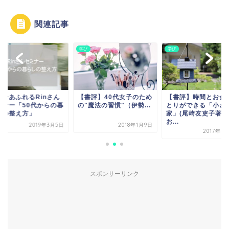
関連記事
学び
学び
ワーあふれるRinさん
【書評】40代女子のため
【書評】時間とお金
ミナー「50代からの暮
の"魔法の習慣"（伊勢...
とりができる「小さ
しの整え方」
家」(尾崎友吏子著)
お...
2019年3月5日
2018年1月9日
2017年7
スポンサーリンク