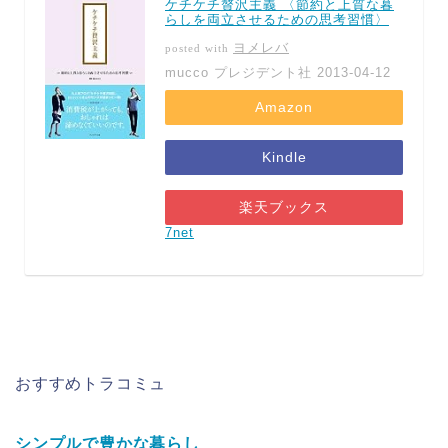
ケチケチ贅沢主義 〈節約と上質な暮
らしを両立させるための思考習慣〉
ヨメレバ
posted with
mucco プレジデント社 2013-04-12
Amazon
Kindle
楽天ブックス
7net
おすすめトラコミュ
シンプルで豊かな暮らし