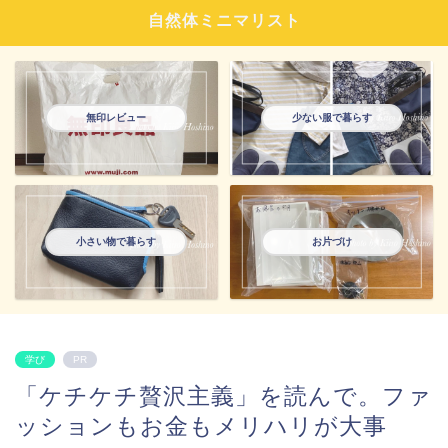
自然体ミニマリスト
無印レビュー
少ない服で暮らす
小さい物で暮らす
お片づけ
学び
PR
「ケチケチ贅沢主義」を読んで。ファ
ッションもお金もメリハリが大事