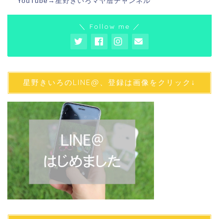
YouTube→
星野きいろマヤ暦チャンネル
＼ Follow me ／
星野きいろのLINE@、登録は画像をクリック↓