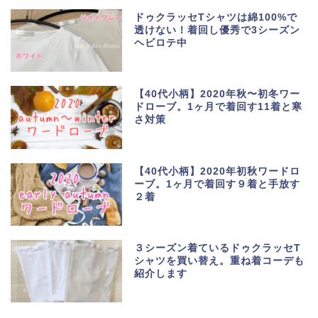
ドゥクラッセTシャツは綿100%で
透けない！着回し優秀で3シーズン
ヘビロテ中
【40代小柄】2020年秋〜初冬ワー
ドローブ。1ヶ月で着回す11着と寒
さ対策
【40代小柄】2020年初秋ワードロ
ーブ。1ヶ月で着回す９着と手放す
２着
３シーズン着ているドゥクラッセT
シャツを買い替え。重ね着コーデも
紹介します