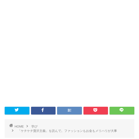
HOME
学び
「ケチケチ贅沢主義」を読んで。ファッションもお金もメリハリが大事