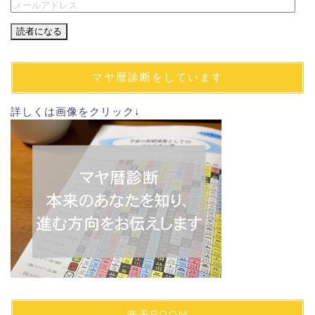
メ
ー
ル
ア
ド
マヤ暦診断をしています
レ
ス
詳しくは画像をクリック↓
楽天ROOM