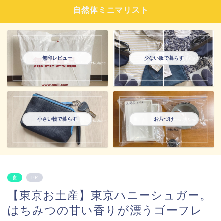
自然体ミニマリスト
無印レビュー
少ない服で暮らす
小さい物で暮らす
お片づけ
食
PR
【東京お土産】東京ハニーシュガー。
はちみつの甘い香りが漂うゴーフレ