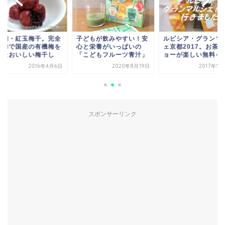
の精・紅玉梅干。完全
子どもが飲みやすい！安
ルピシア・グランマ
添加で国産の有機梅を
心と栄養がいっぱいの
ェ京都2017。お茶
ったおいしい梅干し
「こどもフルーツ青汁」
ョーが楽しい無料イベ.
2016年4月6日
2020年8月19日
2017年5
スポンサーリンク