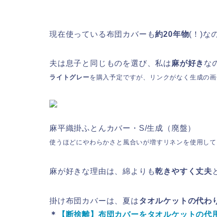
現在使っている布団カバーも
約20年物
(！)
夫は息子と同じものを選び、私は
麻が好き
な
ライトグレー
を購入予定ですが、リンクがなく生成の画
麻平織掛ふとんカバー・S/生成（廃盤）
使うほどにやわらかさと風合いが増すリネンを使用して
麻が好きな理由は、綿よりも
乾きやすく丈夫
掛け布団カバーは、夏は
タオルケットの代わ
＊
【断捨離】布団カバーをタオルケットの代