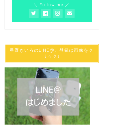
＼ Follow me ／
星野きいろのLINE@、登録は画像をク
リック↓