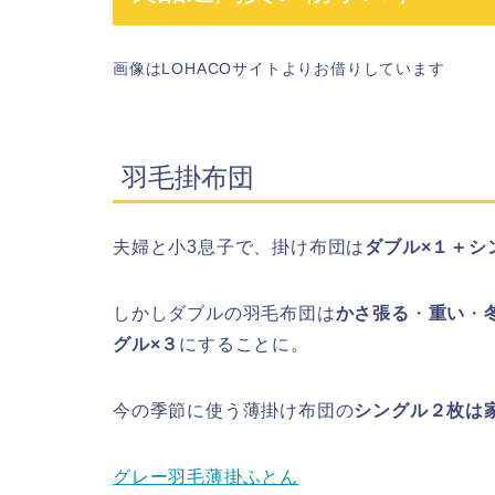
画像はLOHACOサイトよりお借りしています
羽毛掛布団
夫婦と小3息子で、掛け布団は
ダブル×１＋シ
しかしダブルの羽毛布団は
かさ張る
・
重い
・
グル×３
にすることに。
今の季節に使う薄掛け布団の
シングル２枚は
グレー羽毛薄掛ふとん