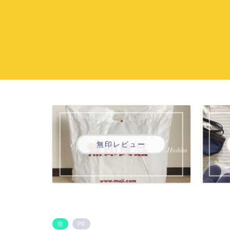
無印レビュー
住
PR