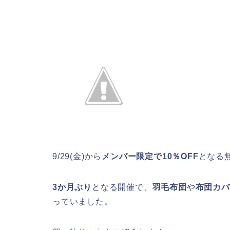
9/29(金)から
メンバー限定で10％OFF
となる
3か月ぶり
となる開催で、
羽毛布団
や
布団カバ
っていました。