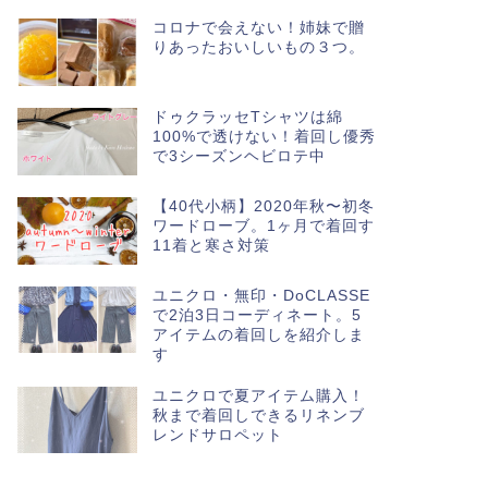
コロナで会えない！姉妹で贈
りあったおいしいもの３つ。
ドゥクラッセTシャツは綿
100%で透けない！着回し優秀
で3シーズンヘビロテ中
【40代小柄】2020年秋〜初冬
ワードローブ。1ヶ月で着回す
11着と寒さ対策
ユニクロ・無印・DoCLASSE
で2泊3日コーディネート。5
アイテムの着回しを紹介しま
す
ユニクロで夏アイテム購入！
秋まで着回しできるリネンブ
レンドサロペット