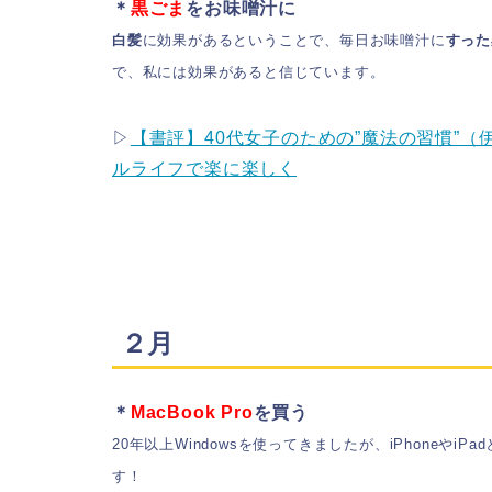
＊
黒ごま
をお味噌汁に
白髪
に効果があるということで、毎日お味噌汁に
すった
で、私には効果があると信じています。
▷
【書評】40代女子のための”魔法の習慣”（伊
ルライフで楽に楽しく
２月
＊
MacBook Pro
を買う
20年以上Windowsを使ってきましたが、iPhoneや
す！