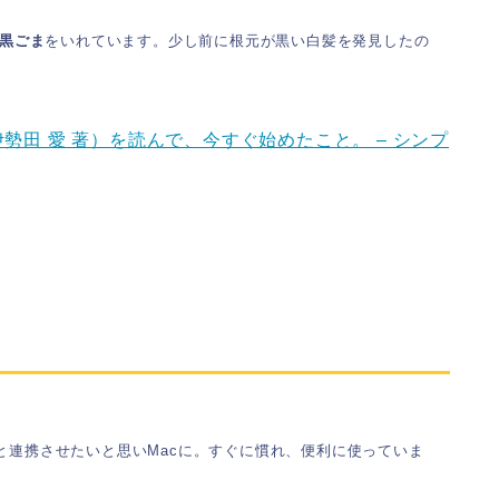
黒ごま
をいれています。少し前に根元が黒い白髪を発見したの
勢田 愛 著）を読んで、今すぐ始めたこと。 – シンプ
iPadと連携させたいと思いMacに。すぐに慣れ、便利に使っていま