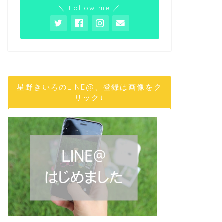
＼ Follow me ／
星野きいろのLINE@、登録は画像をク
リック↓