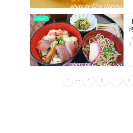
お出かけ
青
を
...
1
2
3
4
5