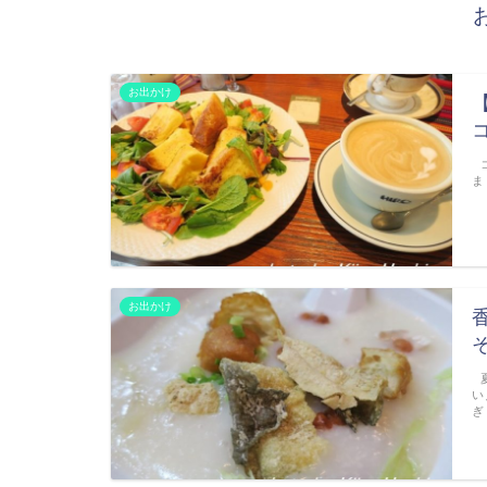
お出かけ
コ
ま
お出かけ
夏
い
ぎ