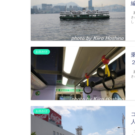
夏
き
し
お出かけ
夏
き
お出かけ
コ