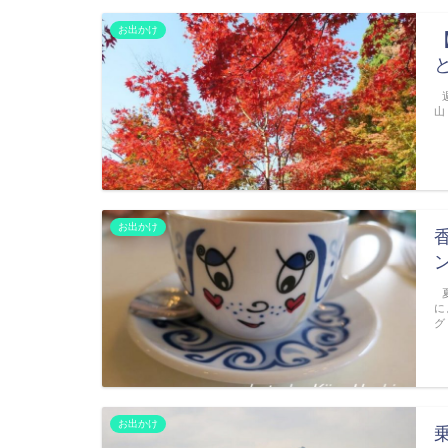
お出かけ
週
山
お出かけ
夏
に
グ
お出かけ