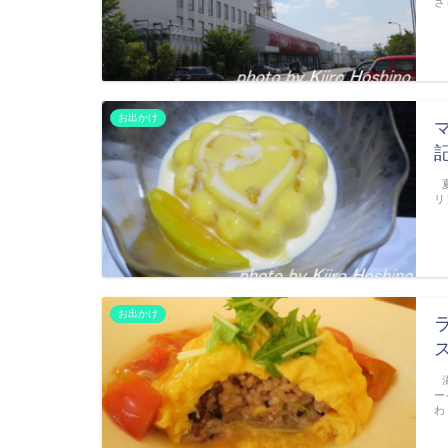
さ
お出かけ
夏
リ
お出かけ
滋
ー
わ