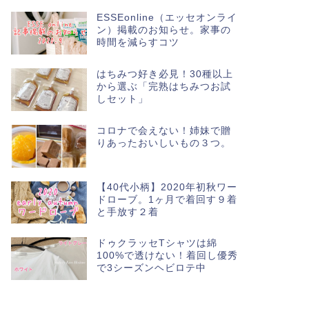
ESSEonline（エッセオンライ
ン）掲載のお知らせ。家事の
時間を減らすコツ
はちみつ好き必見！30種以上
から選ぶ「完熟はちみつお試
しセット」
コロナで会えない！姉妹で贈
りあったおいしいもの３つ。
【40代小柄】2020年初秋ワー
ドローブ。1ヶ月で着回す９着
と手放す２着
ドゥクラッセTシャツは綿
100%で透けない！着回し優秀
で3シーズンヘビロテ中