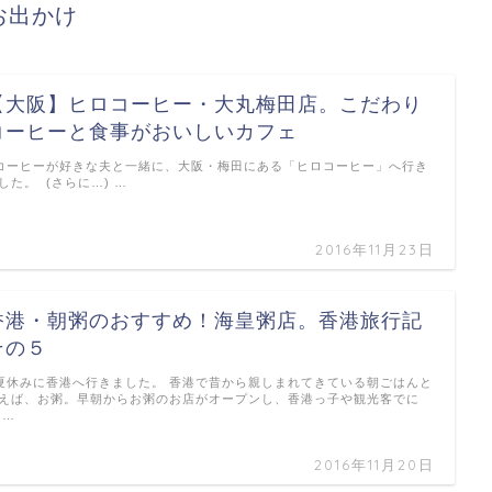
お出かけ
【大阪】ヒロコーヒー・大丸梅田店。こだわり
コーヒーと食事がおいしいカフェ
ーヒーが好きな夫と一緒に、大阪・梅田にある「ヒロコーヒー」へ行き
した。 (さらに…) …
2016年11月23日
香港・朝粥のおすすめ！海皇粥店。香港旅行記
その５
休みに香港へ行きました。 香港で昔から親しまれてきている朝ごはんと
えば、お粥。早朝からお粥のお店がオープンし、香港っ子や観光客でに
 …
2016年11月20日