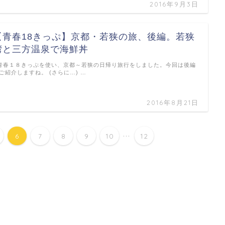
2016年9月3日
【青春18きっぷ】京都・若狭の旅、後編。若狭
湾と三方温泉で海鮮丼
春１８きっぷを使い、京都～若狭の日帰り旅行をしました。今回は後編
ご紹介しますね。 (さらに…) …
2016年8月21日
...
6
7
8
9
10
12