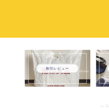
無印レビュー
― C