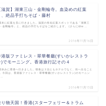
【滋賀】湖東三山・金剛輪寺。血染めの紅葉
と、絶品手打ちそば・藤村
末に紅葉を見に行きました。滋賀の有名紅葉スポットである「湖東三
・金剛輪寺」と、絶品の手打ちそばをご紹介します。 (さらに&he …
2016年11月16日
香港版ファミレス・翠華餐廳(すいかレストラ
ン)でモーニング。香港旅行記その４
休みに香港へ行きました。朝食は３泊ともホテルでなく、街へ出ること
。今回は、香港版ファミレス・翠華餐廳(すいかレストラン)のモーニン
 …
2016年11月13日
乗り物天国！香港(スターフェリー＆トラム