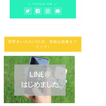
＼ Follow me ／
星野きいろのLINE@、登録は画像をク
リック↓