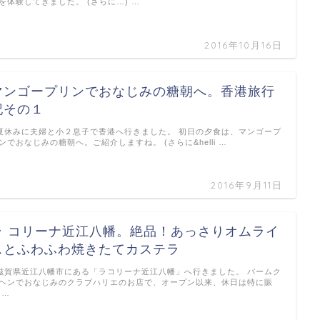
を体験してきました。 (さらに…) …
2016年10月16日
マンゴープリンでおなじみの糖朝へ。香港旅行
記その１
休みに夫婦と小２息子で香港へ行きました。 初日の夕食は、マンゴープ
ンでおなじみの糖朝へ。ご紹介しますね。 (さらに&helli …
2016年9月11日
ラ コリーナ近江八幡。絶品！あっさりオムライ
スとふわふわ焼きたてカステラ
賀県近江八幡市にある「ラコリーナ近江八幡」へ行きました。 バームク
ヘンでおなじみのクラブハリエのお店で、オープン以来、休日は特に賑
 …