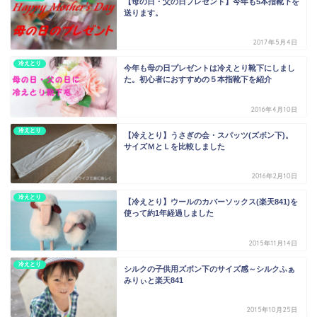
【母の日・父の日プレゼント】今年も5本指靴下を
送ります。
2017年5月4日
冷えとり
今年も母の日プレゼントは冷えとり靴下にしまし
た。初心者におすすめの５本指靴下を紹介
2016年4月10日
冷えとり
【冷えとり】うさぎの会・スパッツ(ズボン下)。
サイズＭとＬを比較しました
2016年2月10日
冷えとり
【冷えとり】ウールのカバーソックス(楽天841)を
使って約1年経過しました
2015年11月14日
冷えとり
シルクの子供用ズボン下のサイズ感～シルクふぁ
みりぃと楽天841
2015年10月25日