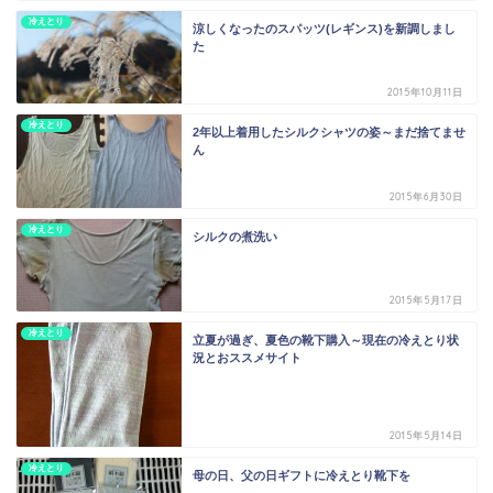
冷えとり
涼しくなったのスパッツ(レギンス)を新調しまし
た
2015年10月11日
冷えとり
2年以上着用したシルクシャツの姿～まだ捨てませ
ん
2015年6月30日
冷えとり
シルクの煮洗い
2015年5月17日
冷えとり
立夏が過ぎ、夏色の靴下購入～現在の冷えとり状
況とおススメサイト
2015年5月14日
冷えとり
母の日、父の日ギフトに冷えとり靴下を