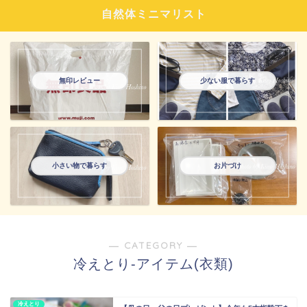
自然体ミニマリスト
無印レビュー
少ない服で暮らす
小さい物で暮らす
お片づけ
― CATEGORY ―
冷えとり-アイテム(衣類)
冷えとり