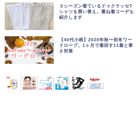
３シーズン着ているドゥクラッセT
シャツを買い替え。重ね着コーデも
紹介します
【40代小柄】2020年秋〜初冬ワー
ドローブ。1ヶ月で着回す11着と寒
さ対策