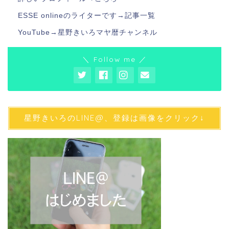
ESSE onlineのライターです→
記事一覧
YouTube→
星野きいろマヤ暦チャンネル
＼ Follow me ／
星野きいろのLINE@、登録は画像をクリック↓