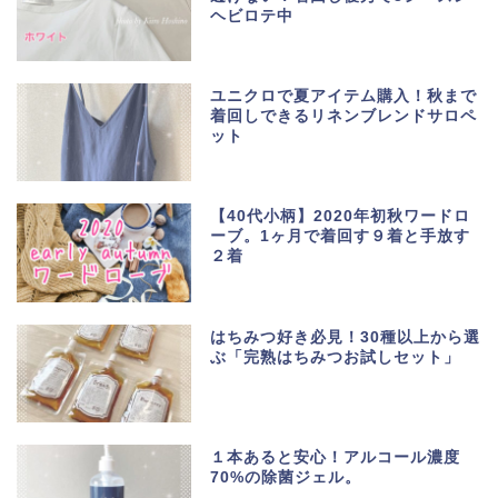
ヘビロテ中
ユニクロで夏アイテム購入！秋まで
着回しできるリネンブレンドサロペ
ット
【40代小柄】2020年初秋ワードロ
ーブ。1ヶ月で着回す９着と手放す
２着
はちみつ好き必見！30種以上から選
ぶ「完熟はちみつお試しセット」
１本あると安心！アルコール濃度
70%の除菌ジェル。