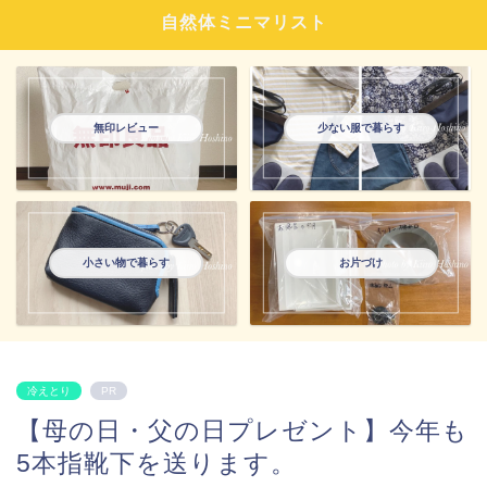
自然体ミニマリスト
無印レビュー
少ない服で暮らす
小さい物で暮らす
お片づけ
冷えとり
PR
【母の日・父の日プレゼント】今年も
5本指靴下を送ります。