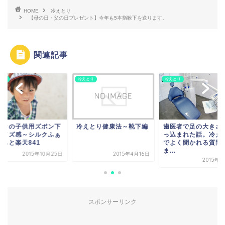
HOME
冷えとり
【母の日・父の日プレゼント】今年も5本指靴下を送ります。
関連記事
とり
冷えとり
冷えとり
ルクの子供用ズボン下
冷えとり健康法～靴下編
歯医者で足の大きさ
サイズ感～シルクふぁ
っ込まれた話。冷え
りぃと楽天841
でよく聞かれる質問
ま...
2015年10月25日
2015年4月16日
2015年
スポンサーリンク