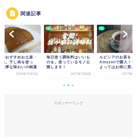
関連記事
食
食
阜のおすすめお土産・
毎日使う調味料はいいも
ルピシアのお茶を
羊羹。干し柿を使っ
のを。使っているモノ公
Amazonで購入！モ
、濃厚な味わいの銘菓
開します！
よってはお得に買え
2016年10月9日
2017年5月6日
2017年1
スポンサーリンク