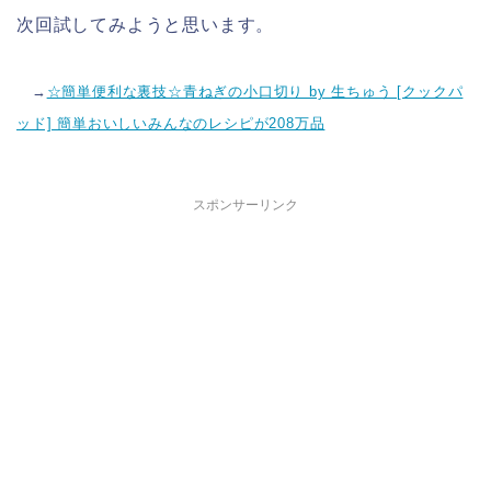
次回試してみようと思います。
→
☆簡単便利な裏技☆青ねぎの小口切り by 生ちゅう [クックパ
ッド] 簡単おいしいみんなのレシピが208万品
スポンサーリンク