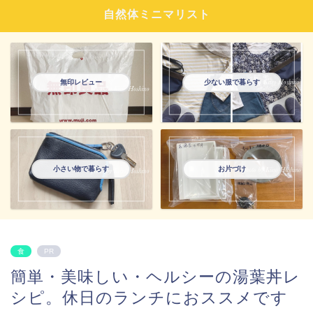
自然体ミニマリスト
無印レビュー
少ない服で暮らす
小さい物で暮らす
お片づけ
食
PR
簡単・美味しい・ヘルシーの湯葉丼レ
シピ。休日のランチにおススメです