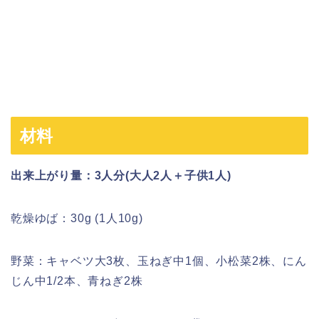
材料
出来上がり量：3人分(大人2人＋子供1人)
乾燥ゆば：30g (1人10g)
野菜：キャベツ大3枚、玉ねぎ中1個、小松菜2株、にん
じん中1/2本、青ねぎ2株