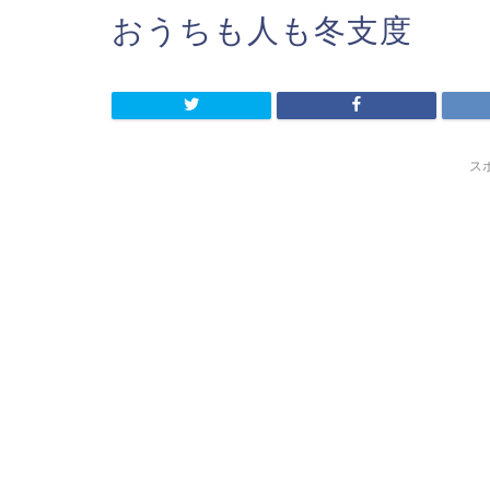
おうちも人も冬支度
ス