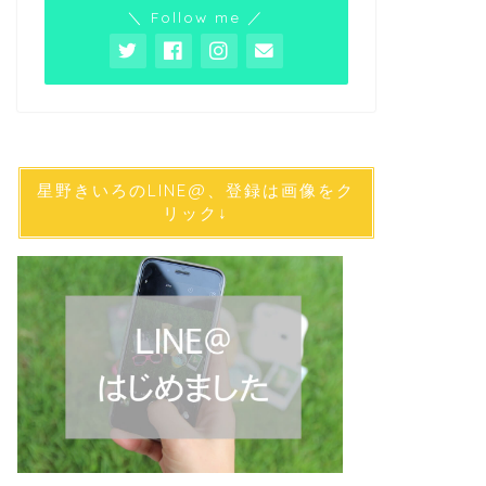
＼ Follow me ／
星野きいろのLINE@、登録は画像をク
リック↓