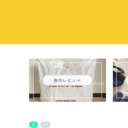
無印レビュー
住
PR