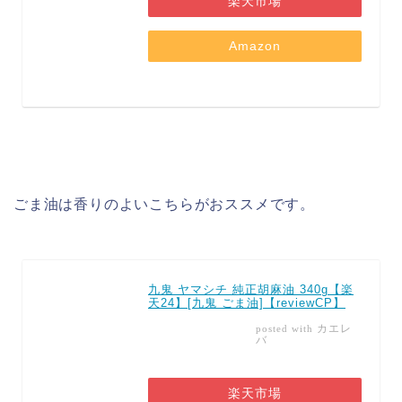
楽天市場
Amazon
ごま油は香りのよいこちらがおススメです。
九鬼 ヤマシチ 純正胡麻油 340g【楽
天24】[九鬼 ごま油]【reviewCP】
カエレ
posted with
バ
楽天市場