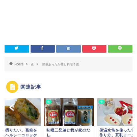
HOME
食
簡単あったか蒸し料理５選
関連記事
食
食
噌三兄弟と我が家のだ
保温水筒を使った甘酒の
冬こそ摂りたい、葛
作り方。豆乳ヨーグルト
使ったヘルシーコロ