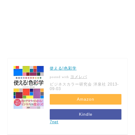
使える!色彩学
ヨメレバ
posted with
ビジネスカラー研究会 洋泉社 2013-
09-03
Amazon
Kindle
7net