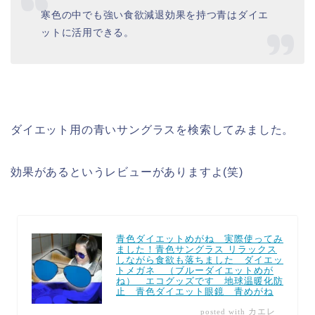
寒色の中でも強い食欲減退効果を持つ青はダイエ
ットに活用できる。
ダイエット用の青いサングラスを検索してみました。
効果があるというレビューがありますよ(笑)
青色ダイエットめがね 実際使ってみ
ました！青色サングラス リラックス
しながら食欲も落ちました ダイエッ
トメガネ （ブルーダイエットめが
ね） エコグッズです 地球温暖化防
止 青色ダイエット眼鏡 青めがね
カエレ
posted with