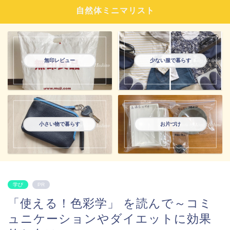
自然体ミニマリスト
無印レビュー
少ない服で暮らす
小さい物で暮らす
お片づけ
学び
PR
「使える！色彩学」 を読んで～コミ
ュニケーションやダイエットに効果