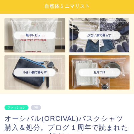
自然体ミニマリスト
無印レビュー
少ない服で暮らす
小さい物で暮らす
お片づけ
ファッション
PR
オーシバル(ORCIVAL)バスクシャツ
購入＆処分。ブログ１周年で読まれた