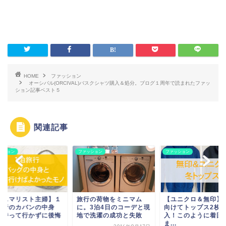
HOME
ファッション
オーシバル(ORCIVAL)バスクシャツ購入＆処分。ブログ１周年で読まれたファッ
ション記事ベスト５
関連記事
ッション
ファッション
ファッション
ミニマリスト主婦】１
旅行の荷物をミニマム
【ユニクロ＆無印】
旅行のカバンの中身
に。3泊4日のコーデと現
向けてトップス2枚
、持って行かずに後悔
地で洗濯の成功と失敗
入！このように着回
.
ま...