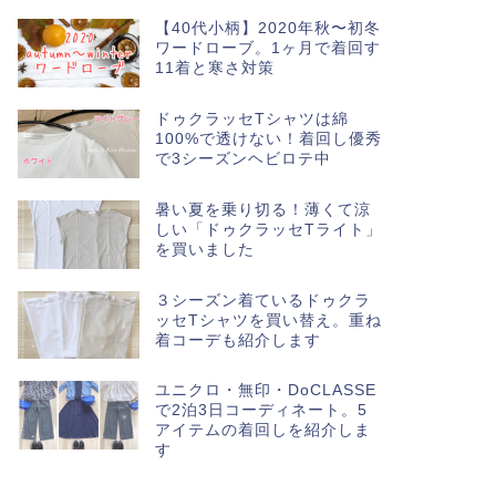
【40代小柄】2020年秋〜初冬
ワードローブ。1ヶ月で着回す
11着と寒さ対策
ドゥクラッセTシャツは綿
100%で透けない！着回し優秀
で3シーズンヘビロテ中
暑い夏を乗り切る！薄くて涼
しい「ドゥクラッセTライト」
を買いました
３シーズン着ているドゥクラ
ッセTシャツを買い替え。重ね
着コーデも紹介します
ユニクロ・無印・DoCLASSE
で2泊3日コーディネート。5
アイテムの着回しを紹介しま
す