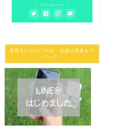
＼ Follow me ／
星野きいろのLINE@、登録は画像をク
リック↓