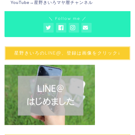
YouTube→
星野きいろマヤ暦チャンネル
＼ Follow me ／
星野きいろのLINE@、登録は画像をクリック↓