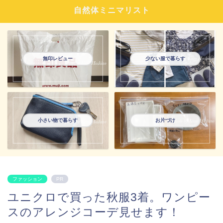
自然体ミニマリスト
無印レビュー
少ない服で暮らす
小さい物で暮らす
お片づけ
ファッション
PR
ユニクロで買った秋服3着。ワンピー
スのアレンジコーデ見せます！