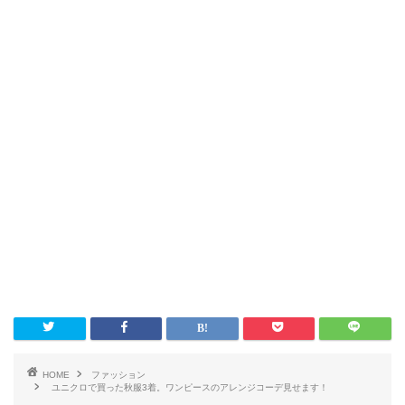
HOME
ファッション
ユニクロで買った秋服3着。ワンピースのアレンジコーデ見せます！