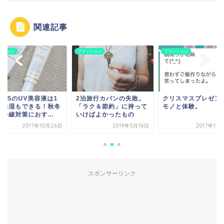
関連記事
ッション
ファッション
ファッション
泊旅行カバンの失敗。
クリスマスプレゼントは
ETVOSのUV美容液
ラク＆節約」に持って
モノと体験。
本で保湿もできる！
けばよかったもの
の紫外線対策におす..
2019年5月16日
2017年12月19日
2017年10
スポンサーリンク