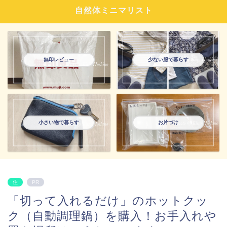
自然体ミニマリスト
無印レビュー
少ない服で暮らす
小さい物で暮らす
お片づけ
住
PR
「切って入れるだけ」のホットクッ
ク（自動調理鍋）を購入！お手入れや