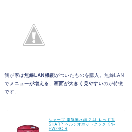
我が家は
無線LAN機能
がついたものを購入。無線LAN
で
メニューが増える
、
画面が大きく見やすい
のが特徴
です。
シャープ 電気無水鍋 2.4L レッド系
SHARP ヘルシオホットクック KN-
HW24C-R