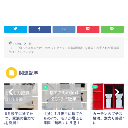
HOME
住
「切って入れるだけ」のホットクック（自動調理鍋）を購入！お手入れや置き場
所はこうしています。
関連記事
住
住
捨】8月後半に捨てた
【捨】7月後半に捨てた
カーテンのプチスト
の５つ。家族の協力で
もの7つ。モノが増える
解消。別売り部品で
用品を発掘！
原因「無料」に注意！
に