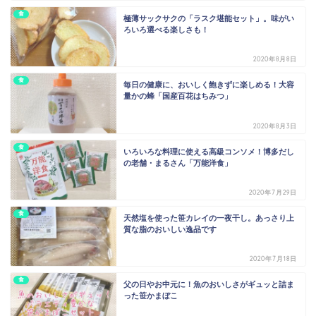
食
極薄サックサクの「ラスク堪能セット」。味がい
ろいろ選べる楽しさも！
2020年8月8日
食
毎日の健康に、おいしく飽きずに楽しめる！大容
量かの蜂「国産百花はちみつ」
2020年8月3日
食
いろいろな料理に使える高級コンソメ！博多だし
の老舗・まるさん「万能洋食」
2020年7月29日
食
天然塩を使った笹カレイの一夜干し。あっさり上
質な脂のおいしい逸品です
2020年7月18日
食
父の日やお中元に！魚のおいしさがギュッと詰ま
った笹かまぼこ