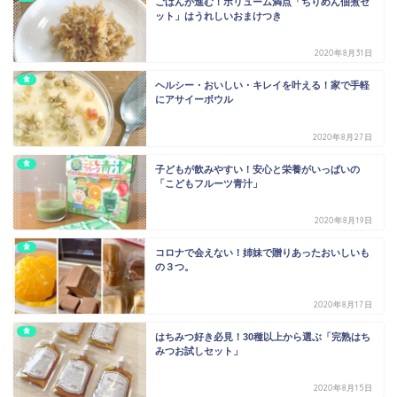
ごはんが進む！ボリューム満点「ちりめん佃煮セ
ット」はうれしいおまけつき
2020年8月31日
食
ヘルシー・おいしい・キレイを叶える！家で手軽
にアサイーボウル
2020年8月27日
食
子どもが飲みやすい！安心と栄養がいっぱいの
「こどもフルーツ青汁」
2020年8月19日
食
コロナで会えない！姉妹で贈りあったおいしいも
の３つ。
2020年8月17日
食
はちみつ好き必見！30種以上から選ぶ「完熟はち
みつお試しセット」
2020年8月15日