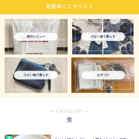
自然体ミニマリスト
無印レビュー
少ない服で暮らす
小さい物で暮らす
お片づけ
― CATEGORY ―
食
食