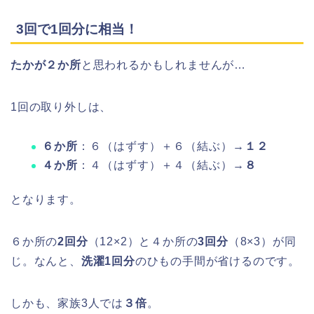
3回で1回分に相当！
たかが２か所
と思われるかもしれませんが…
1回の取り外しは、
６か所
：６（はずす）＋６（結ぶ）→
１２
４か所
：４（はずす）＋４（結ぶ）→
８
となります。
６か所の
2回分
（12×2）と４か所の
3回分
（8×3）が同
じ。なんと、
洗濯1回分
のひもの手間が省けるのです。
しかも、家族3人では
３倍
。