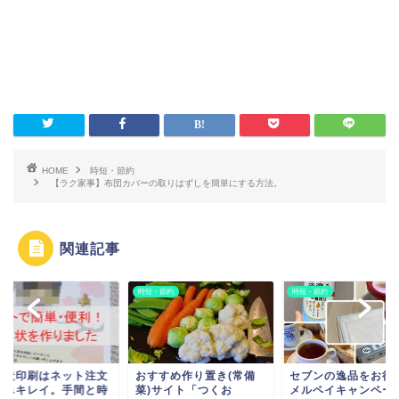
HOME
時短・節約
【ラク家事】布団カバーの取りはずしを簡単にする方法。
関連記事
時短・節約
時短・節約
賀状印刷はネット注文
おすすめ作り置き(常備
セブンの逸品をお得
簡単キレイ。手間と時
菜)サイト「つくお
メルペイキャンペー