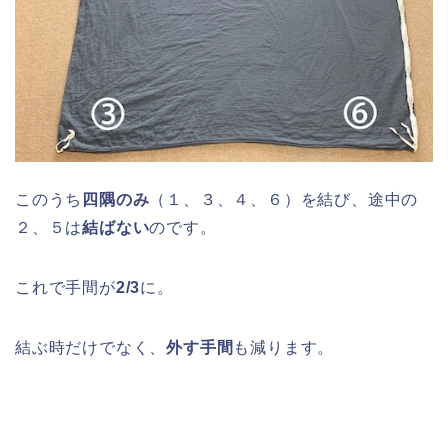
このうち
四隅のみ
（１、３、４、６）を結び、途中の
２、５は
結ばない
のです。
これで手間が
2/3
に。
結ぶ時だけでなく、
外す手間
も減ります。