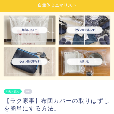
自然体ミニマリスト
無印レビュー
少ない服で暮らす
小さい物で暮らす
お片づけ
時短・節約
PR
【ラク家事】布団カバーの取りはずし
を簡単にする方法。