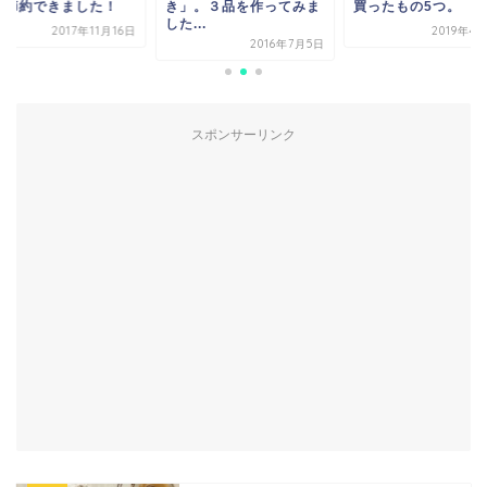
も節約できました！
き」。３品を作ってみま
買ったもの5つ。
した...
2017年11月16日
2019年4
2016年7月5日
スポンサーリンク