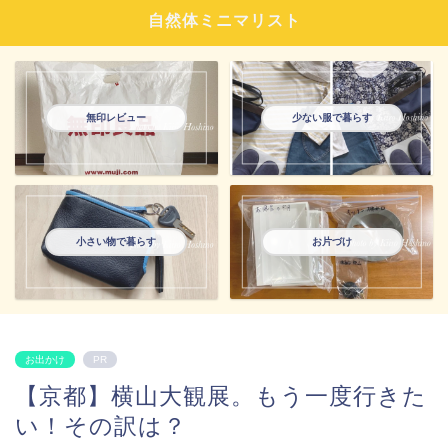
自然体ミニマリスト
無印レビュー
少ない服で暮らす
小さい物で暮らす
お片づけ
お出かけ
PR
【京都】横山大観展。もう一度行きた
い！その訳は？