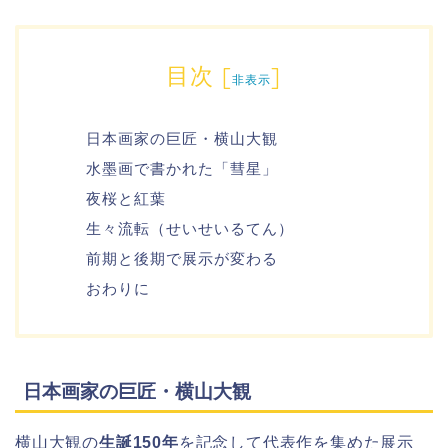
目次
[
]
非表示
日本画家の巨匠・横山大観
水墨画で書かれた「彗星」
夜桜と紅葉
生々流転（せいせいるてん）
前期と後期で展示が変わる
おわりに
日本画家の巨匠・横山大観
横山大観の
生誕150年
を記念して代表作を集めた展示