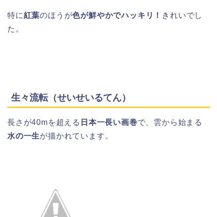
特に
紅葉
のほうが
色が鮮やかでハッキリ！
きれいでし
た。
生々流転（せいせいるてん）
長さが40mを超える
日本一長い画巻
で、雲から始まる
水の一生
が描かれています。