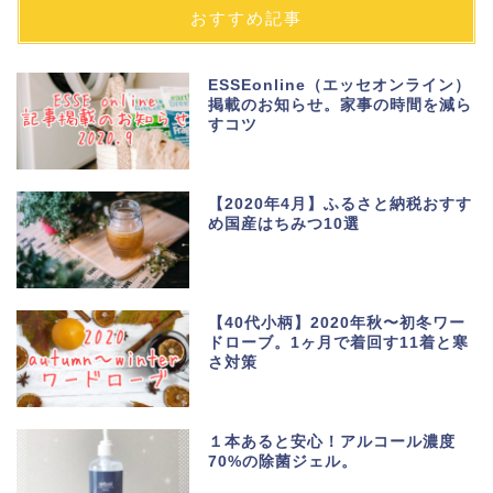
おすすめ記事
ESSEonline（エッセオンライン）
掲載のお知らせ。家事の時間を減ら
すコツ
【2020年4月】ふるさと納税おすす
め国産はちみつ10選
【40代小柄】2020年秋〜初冬ワー
ドローブ。1ヶ月で着回す11着と寒
さ対策
１本あると安心！アルコール濃度
70%の除菌ジェル。