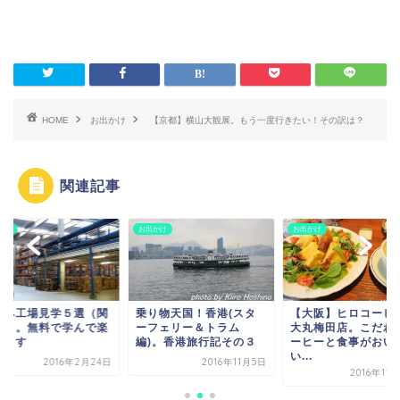
HOME
お出かけ
【京都】横山大観展。もう一度行きたい！その訳は？
関連記事
かけ
お出かけ
お出かけ
休み工場見学５選（関
乗り物天国！香港(スタ
【大阪】ヒロコーヒ
版）。無料で学んで楽
ーフェリー＆トラム
大丸梅田店。こだわ
めます
編)。香港旅行記その３
ーヒーと食事がおい
い...
2016年2月24日
2016年11月5日
2016年11