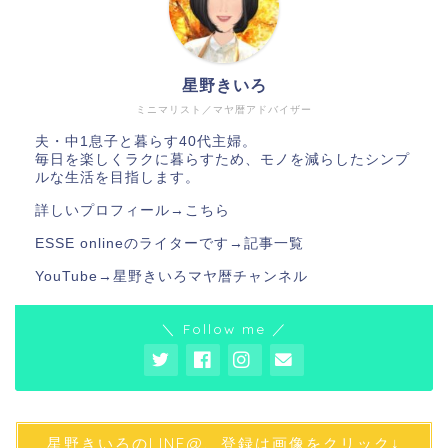
星野きいろ
ミニマリスト／マヤ暦アドバイザー
夫・中1息子と暮らす40代主婦。
毎日を楽しくラクに暮らすため、モノを減らしたシンプ
ルな生活を目指します。
詳しいプロフィール→
こちら
ESSE onlineのライターです→
記事一覧
YouTube→
星野きいろマヤ暦チャンネル
＼ Follow me ／
星野きいろのLINE@、登録は画像をクリック↓