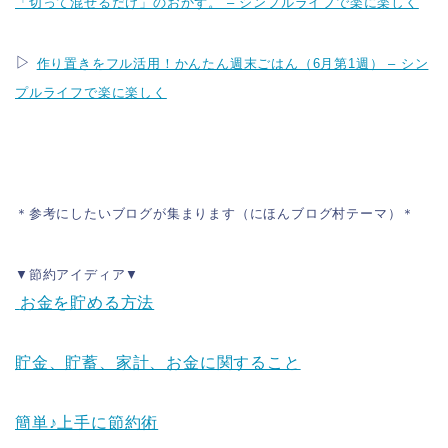
「切って混ぜるだけ」のおかず。 – シンプルライフで楽に楽しく
▷
作り置きをフル活用！かんたん週末ごはん（6月第1週） – シン
プルライフで楽に楽しく
＊参考にしたいブログが集まります（にほんブログ村テーマ）＊
▼節約アイディア▼
お金を貯める方法
貯金、貯蓄、家計、お金に関すること
簡単♪上手に節約術