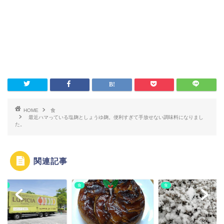
HOME
食
最近ハマっている塩麹としょうゆ麹。便利すぎて手放せない調味料になりまし
た。
関連記事
かけ
食
食