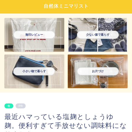
自然体ミニマリスト
無印レビュー
少ない服で暮らす
小さい物で暮らす
お片づけ
食
PR
最近ハマっている塩麹としょうゆ
麹。便利すぎて手放せない調味料にな