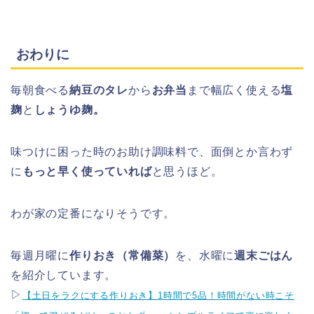
おわりに
毎朝食べる
納豆のタレ
から
お弁当
まで幅広く使える
塩
麹
と
しょうゆ麹。
味つけに困った時のお助け調味料で、面倒とか言わず
に
もっと早く使っていれば
と思うほど。
わが家の定番になりそうです。
毎週月曜に
作りおき（常備菜）
を、水曜に
週末ごはん
を紹介しています。
▷
【土日をラクにする作りおき】1時間で5品！時間がない時こそ