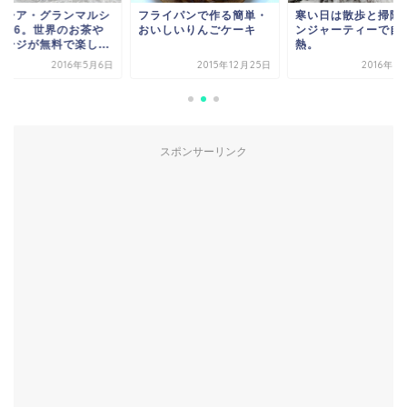
ピシア・グランマルシ
フライパンで作る簡単・
寒い日は散歩と掃除
2016。世界のお茶や
おいしいりんごケーキ
ンジャーティーで自
テージが無料で楽し...
熱。
2016年5月6日
2015年12月25日
2016年1
スポンサーリンク