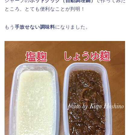
シャープの
ホットクック（自動調理鍋）
で作ってみた
ところ、とても便利なことが判明！
もう
手放せない調味料
になりました。