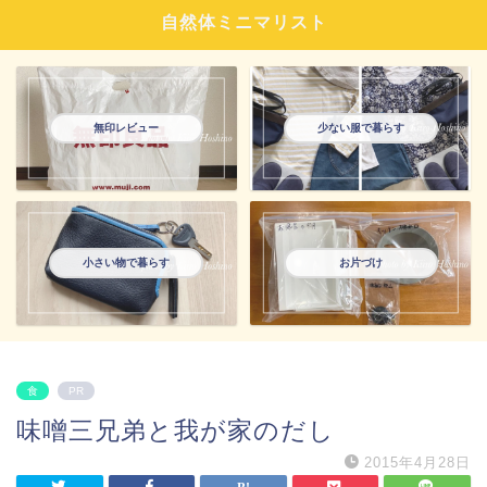
自然体ミニマリスト
無印レビュー
少ない服で暮らす
小さい物で暮らす
お片づけ
食
PR
味噌三兄弟と我が家のだし
2015年4月28日