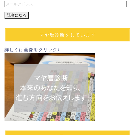
メ
ー
ル
ア
ド
マヤ暦診断をしています
レ
ス
詳しくは画像をクリック↓