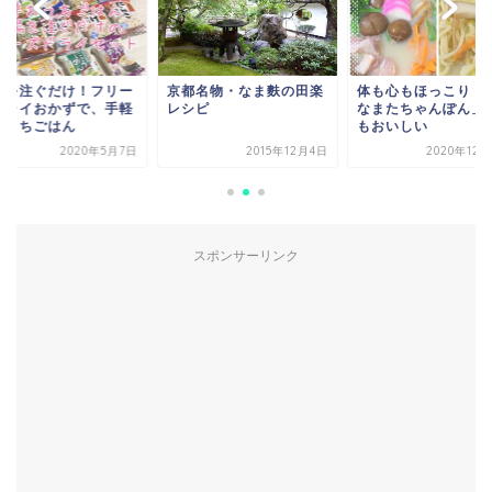
湯を注ぐだけ！フリー
京都名物・なま麩の田楽
体も心もほっこり！
ドライおかずで、手軽
レシピ
なまたちゃんぽん」
おうちごはん
もおいしい
2020年5月7日
2015年12月4日
2020年12
スポンサーリンク