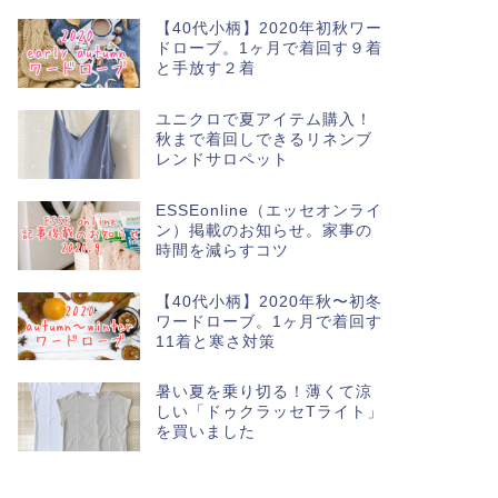
【40代小柄】2020年初秋ワー
ドローブ。1ヶ月で着回す９着
と手放す２着
ユニクロで夏アイテム購入！
秋まで着回しできるリネンブ
レンドサロペット
ESSEonline（エッセオンライ
ン）掲載のお知らせ。家事の
時間を減らすコツ
【40代小柄】2020年秋〜初冬
ワードローブ。1ヶ月で着回す
11着と寒さ対策
暑い夏を乗り切る！薄くて涼
しい「ドゥクラッセTライト」
を買いました