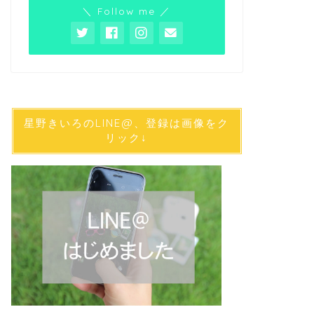
＼ Follow me ／
星野きいろのLINE@、登録は画像をク
リック↓