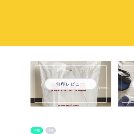
無印レビュー
子供
PR