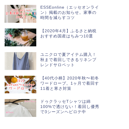
ESSEonline（エッセオンライ
ン）掲載のお知らせ。家事の
時間を減らすコツ
【2020年4月】ふるさと納税
おすすめ国産はちみつ10選
ユニクロで夏アイテム購入！
秋まで着回しできるリネンブ
レンドサロペット
【40代小柄】2020年秋〜初冬
ワードローブ。1ヶ月で着回す
11着と寒さ対策
ドゥクラッセTシャツは綿
100%で透けない！着回し優秀
で3シーズンヘビロテ中