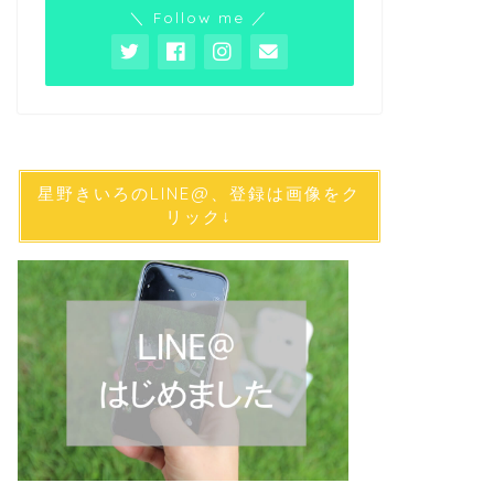
＼ Follow me ／
星野きいろのLINE@、登録は画像をク
リック↓