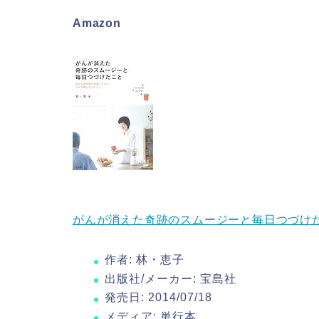
Amazon
がんが消えた奇跡のスムージーと毎日つづけ
作者:
林・恵子
出版社/メーカー:
宝島社
発売日:
2014/07/18
メディア:
単行本