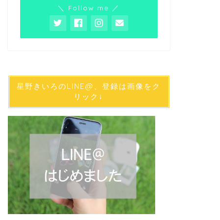
＼ Follow me ／
星野きいろのLINE@、登録は画像をク
リック↓