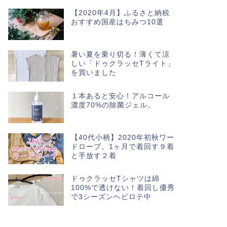
【2020年4月】ふるさと納税
おすすめ国産はちみつ10選
暑い夏を乗り切る！薄くて涼
しい「ドゥクラッセTライト」
を買いました
１本あると安心！アルコール
濃度70%の除菌ジェル。
【40代小柄】2020年初秋ワー
ドローブ。1ヶ月で着回す９着
と手放す２着
ドゥクラッセTシャツは綿
100%で透けない！着回し優秀
で3シーズンヘビロテ中