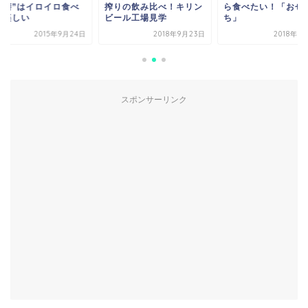
つ膳”はイロイロ食べ
搾りの飲み比べ！キリン
ら食べたい！「おせ
て楽しい
ビール工場見学
ち」
2015年9月24日
2018年9月23日
2018年3
スポンサーリンク