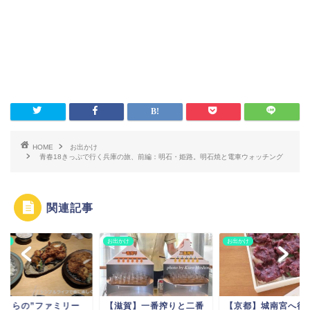
HOME
お出かけ
青春18きっぷで行く兵庫の旅、前編：明石・姫路。明石焼と電車ウォッチング
関連記事
かけ
お出かけ
お出かけ
つくらの”ファミリー
【滋賀】一番搾りと二番
【京都】城南宮へ行