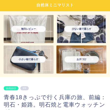
自然体ミニマリスト
無印レビュー
少ない服で暮らす
小さい物で暮らす
お片づけ
お出かけ
PR
青春18きっぷで行く兵庫の旅、前編：
明石・姫路。明石焼と電車ウォッチン