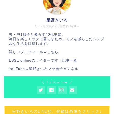
星野きいろ
ミニマリスト／マヤ暦アドバイザー
夫・中1息子と暮らす40代主婦。
毎日を楽しくラクに暮らすため、モノを減らしたシンプ
ルな生活を目指します。
詳しいプロフィール→
こちら
ESSE onlineのライターです→
記事一覧
YouTube→
星野きいろマヤ暦チャンネル
＼ Follow me ／
星野きいろのLINE@、登録は画像をクリック↓