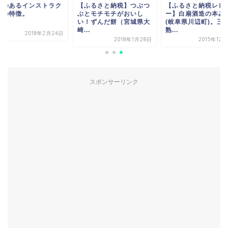
気のあるインストラク
【ふるさと納税】つぶつ
【ふるさと納税レビ
ーの特徴。
ぶとモチモチがおいし
ー】白扇酒造の本み
い！ずんだ餅（宮城県大
(岐阜県川辺町)。三
崎...
熟...
2018年2月24日
2018年1月28日
2015年12
スポンサーリンク