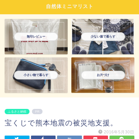
自然体ミニマリスト
無印レビュー
少ない服で暮らす
小さい物で暮らす
お片づけ
ふるさと納税
PR
宝くじで熊本地震の被災地支援。
2016年5月30日