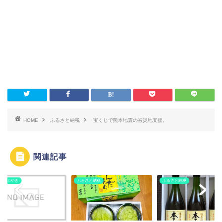
HOME
ふるさと納税
宝くじで熊本地震の被災地支援。
関連記事
なつぶやき
ふるさと納税
ふるさと納税