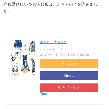
洋服選びにいつも悩む私は、こちらの本を読みまし
た。
着かた、生きかた
ヨメレバ
posted with
地曳 いく子 宝島社 2016-05-20
Amazon
Kindle
楽天ブックス
7net