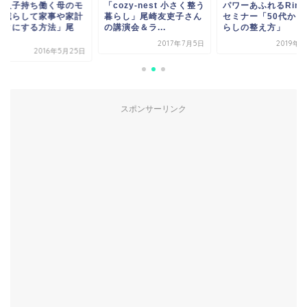
３人子持ち働く母のモ
「cozy-nest 小さく整う
パワーあふれるRin
を減らして家事や家計
暮らし」尾崎友吏子さん
セミナー「50代から
ラクにする方法」尾
の講演会＆ラ...
らしの整え方」
.
2017年7月5日
2019年
2016年5月25日
スポンサーリンク