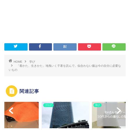
HOME
学び
「着かた、生きかた」地曳いく子著を読んで。似合わない服は今の自分に必要な
いもの
関連記事
ブログ
学び