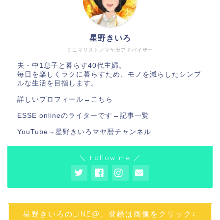
星野きいろ
ミニマリスト／マヤ暦アドバイザー
夫・中1息子と暮らす40代主婦。
毎日を楽しくラクに暮らすため、モノを減らしたシンプ
ルな生活を目指します。
詳しいプロフィール→
こちら
ESSE onlineのライターです→
記事一覧
YouTube→
星野きいろマヤ暦チャンネル
＼ Follow me ／
星野きいろのLINE@、登録は画像をクリック↓