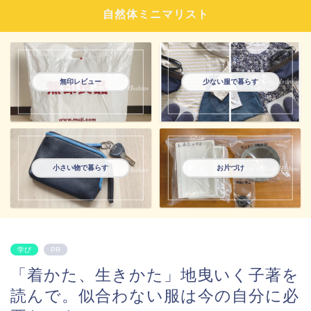
自然体ミニマリスト
無印レビュー
少ない服で暮らす
小さい物で暮らす
お片づけ
学び
PR
「着かた、生きかた」地曳いく子著を
読んで。似合わない服は今の自分に必