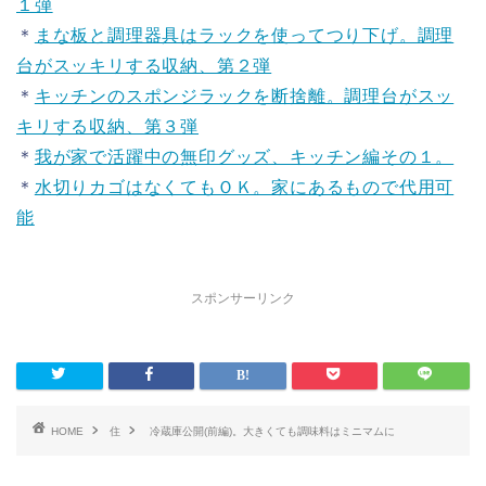
１弾
＊
まな板と調理器具はラックを使ってつり下げ。調理
台がスッキリする収納、第２弾
＊
キッチンのスポンジラックを断捨離。調理台がスッ
キリする収納、第３弾
＊
我が家で活躍中の無印グッズ、キッチン編その１。
＊
水切りカゴはなくてもＯＫ。家にあるもので代用可
能
スポンサーリンク
HOME
住
冷蔵庫公開(前編)。大きくても調味料はミニマムに