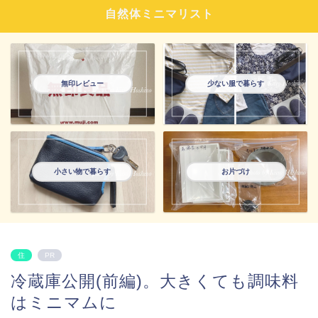
自然体ミニマリスト
無印レビュー
少ない服で暮らす
小さい物で暮らす
お片づけ
住
PR
冷蔵庫公開(前編)。大きくても調味料
はミニマムに