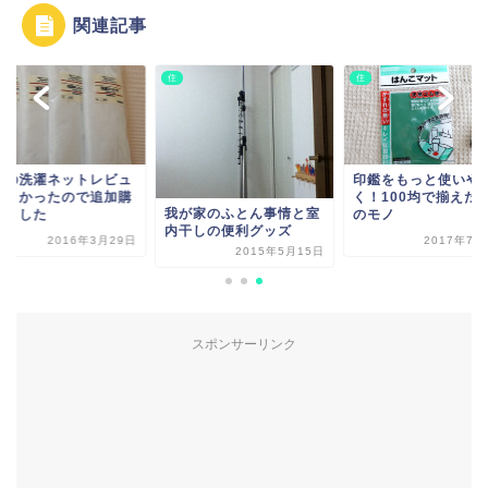
関連記事
住
住
印の洗濯ネットレビュ
印鑑をもっと使いや
。よかったので追加購
く！100均で揃えた
我が家のふとん事情と室
しました
のモノ
内干しの便利グッズ
2016年3月29日
2017年7月
2015年5月15日
スポンサーリンク