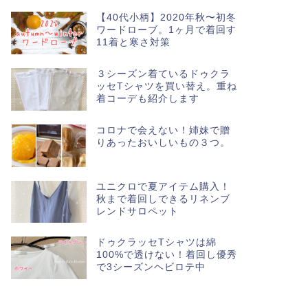
【40代小柄】2020年秋〜初冬
ワードローブ。1ヶ月で着回す
11着と寒さ対策
３シーズン着ているドゥクラ
ッセTシャツを買い替え。重ね
着コーデも紹介します
コロナで会えない！姉妹で贈
りあったおいしいもの３つ。
ユニクロで夏アイテム購入！
秋まで着回しできるリネンブ
レンドサロペット
ドゥクラッセTシャツは綿
100%で透けない！着回し優秀
で3シーズンヘビロテ中