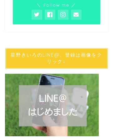
＼ Follow me ／
星野きいろのLINE@、登録は画像をク
リック↓