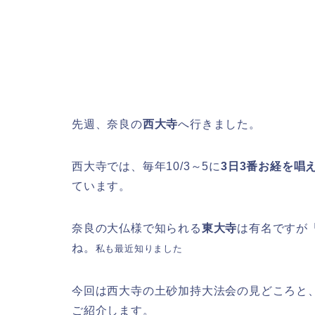
先週、奈良の
西大寺
へ行きました。
西大寺では、毎年10/3～5に
3日3番お経を唱
ています。
奈良の大仏様で知られる
東大寺
は有名ですが
ね。
私も最近知りました
今回は西大寺の土砂加持大法会の見どころと
ご紹介します。