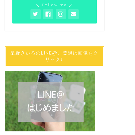
＼ Follow me ／
星野きいろのLINE@、登録は画像をク
リック↓