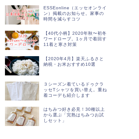
ESSEonline（エッセオンライ
ン）掲載のお知らせ。家事の
時間を減らすコツ
【40代小柄】2020年秋〜初冬
ワードローブ。1ヶ月で着回す
11着と寒さ対策
【2020年4月】楽天ふるさと
納税・お米おすすめ10選
３シーズン着ているドゥクラ
ッセTシャツを買い替え。重ね
着コーデも紹介します
はちみつ好き必見！30種以上
から選ぶ「完熟はちみつお試
しセット」