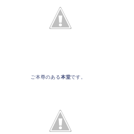
ご本尊のある
本堂
です。