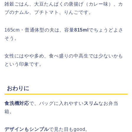
雑穀ごはん、大豆たんぱくの唐揚げ（カレー味）、カ
ブのナムル、プチトマト、りんごです。
165cm・普通体型の夫は、容量
815ml
でちょうどよさ
そう。
女性にはやや多め、食べ盛りの中高生では少ないかも
という印象です。
おわりに
食洗機対応
で、バッグに入れやすい
スリム
なお弁当
箱。
デザインもシンプル
で見た目もgood。