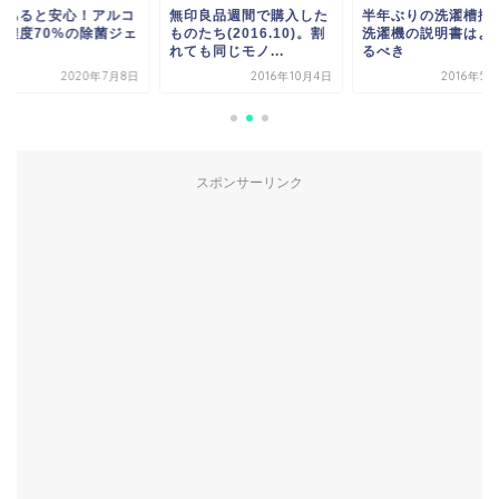
本あると安心！アルコ
無印良品週間で購入した
半年ぶりの洗濯槽掃
ル濃度70%の除菌ジェ
ものたち(2016.10)。割
洗濯機の説明書はよ
。
れても同じモノ...
るべき
2020年7月8日
2016年10月4日
2016年5
スポンサーリンク