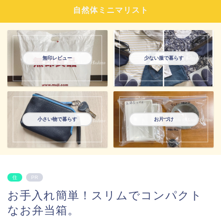
自然体ミニマリスト
無印レビュー
少ない服で暮らす
小さい物で暮らす
お片づけ
住
PR
お手入れ簡単！スリムでコンパクト
なお弁当箱。