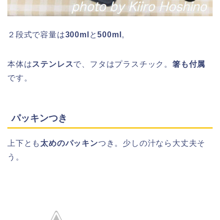
２段式で容量は
300ml
と
500ml
。
本体は
ステンレス
で、フタはプラスチック。
箸も付属
です。
パッキンつき
上下とも
太めのパッキン
つき。少しの汁なら大丈夫そ
う。