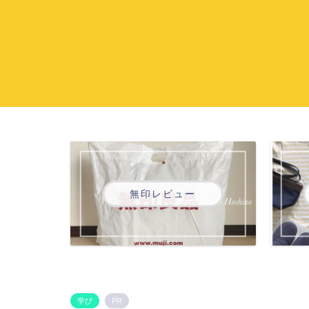
無印レビュー
学び
PR