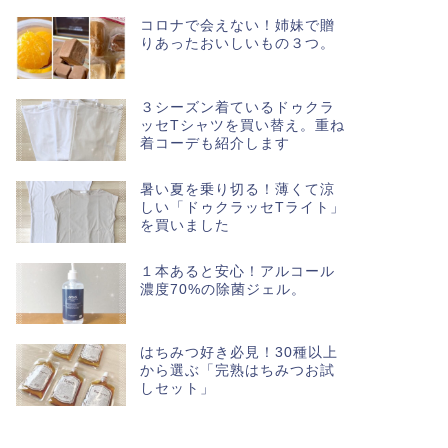
コロナで会えない！姉妹で贈
りあったおいしいもの３つ。
３シーズン着ているドゥクラ
ッセTシャツを買い替え。重ね
着コーデも紹介します
暑い夏を乗り切る！薄くて涼
しい「ドゥクラッセTライト」
を買いました
１本あると安心！アルコール
濃度70%の除菌ジェル。
はちみつ好き必見！30種以上
から選ぶ「完熟はちみつお試
しセット」