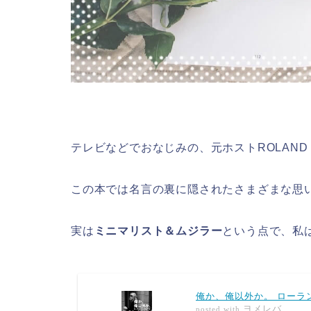
テレビなどでおなじみの、元ホストROLAN
この本では名言の裏に隠されたさまざまな思
実は
ミニマリスト＆ムジラー
という点で、私
俺か、俺以外か。 ローラ
ヨメレバ
posted with