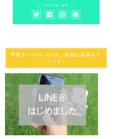
＼ Follow me ／
星野きいろのLINE@、登録は画像をク
リック↓