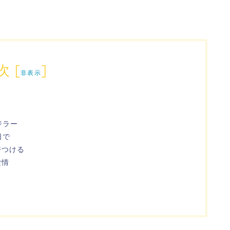
次
[
]
非表示
ジラー
日で
好つける
愛情