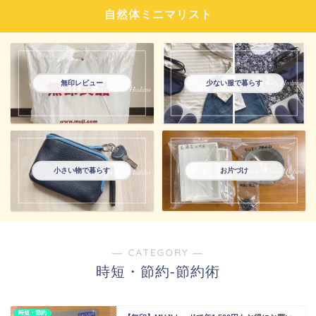
自然体ミニマリスト
無印レビュー
少ない服で暮らす
小さい物で暮らす
お片づけ
― CATEGORY ―
時短・節約-節約術
時短・節約