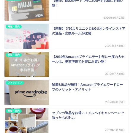
【無印】MUJIカードで年1,500円もお得にお買い
物！
2020年10月23日
時短・節約
【悲報】 3/30よりユニクロ&GUオンラインストア
の返品・交換ルールが改悪
2020年3月10日
時短・節約
【2019年Amazonプライムデー】年に一度の大セ
ールは、事前準備でお得にお買い物！
2019年7月10日
ファッション
試着&返品が無料！Amazonプライムワードロー
ブのメリット・デメリット
2019年6月25日
時短・節約
セブンの逸品をお得に！メルペイキャンペーンで
買ったもの5つ。
2019年4月30日