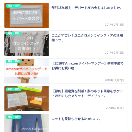
時短・節約
年利15％超え！デパート友の会をはじめました。
2019年2月18日
時短・節約
ここがすごい！ユニクロオンラインストアの活用
術５つ。
2019年2月12日
時短・節約
【2018年Amazonサイバーマンデー】事前準備で
お得にお買い物！
2018年12月7日
時短・節約
【節約】固定費を削減！家のネット回線をポケッ
トWiFiにしたメリット・デメリット。
2018年7月6日
時短・節約
ニットを長持ちさせる3つのコツ。